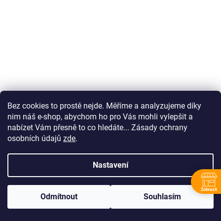
Bez cookies to prostě nejde. Měříme a analyzujeme díky
nim náš e-shop, abychom ho pro Vás mohli vylepšit a
nabízet Vám přesně to co hledáte... Zásady ochrany
osobních údajů
zde
.
NEXT-G OVAL 27
Nastavení
Zobrazit
DETAIL
Odmítnout
Souhlasím
P
Út