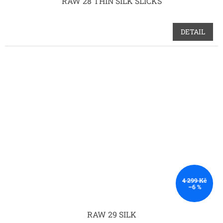
RAW 28 THIN SILK SLICKS
DETAIL
4 299 Kč
–6 %
RAW 29 SILK