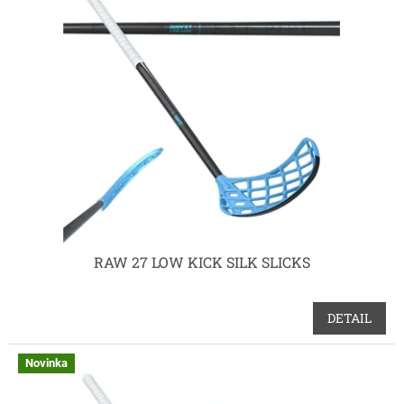
p
i
s
p
r
o
d
u
k
t
ů
RAW 27 LOW KICK SILK SLICKS
DETAIL
Novinka