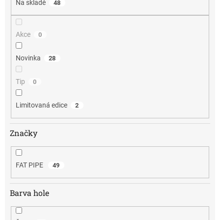
Na skladě
48
Akce
0
Novinka
28
Tip
0
Limitovaná edice
2
Značky
FAT PIPE
49
Barva hole