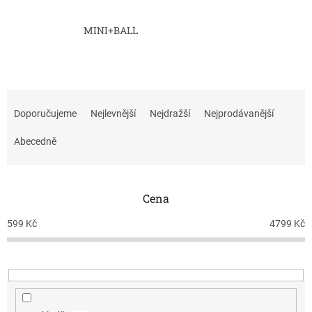
MINI+BALL
Ř
a
Doporučujeme
Nejlevnější
Nejdražší
Nejprodávanější
z
e
Abecedně
n
í
p
Cena
r
o
599
Kč
4799
Kč
d
u
k
t
ů