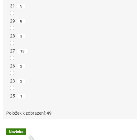
31
5
29
8
28
3
27
13
26
2
23
2
25
1
Položek k zobrazení:
49
V
Novinka
ý