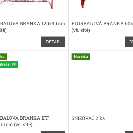
BALOVÁ BRANKA 120x90 cm
FLORBALOVÁ BRANKA 60x
ítě)
(vš. sítě)
DETAIL
D
nka
Novinka
fikace IFF
BALOVÁ BRANKA IFF
SNIŽOVAČ 2 ks
15 cm (vš. sítě)