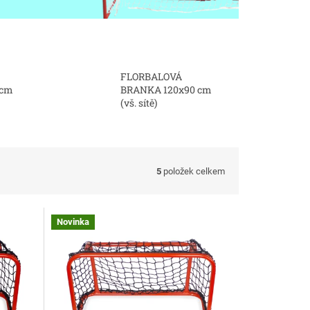
FLORBALOVÁ
 cm
BRANKA 120x90 cm
(vš. sítě)
5
položek celkem
Novinka