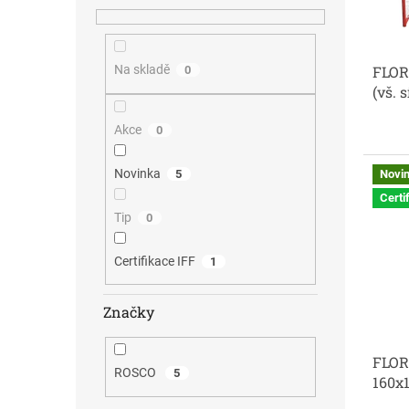
o
k
d
t
u
ů
FLOR
Na skladě
k
0
(vš. s
t
ů
Akce
0
Novinka
5
Novi
Certi
Tip
0
Certifikace IFF
1
Značky
FLOR
ROSCO
5
160x1