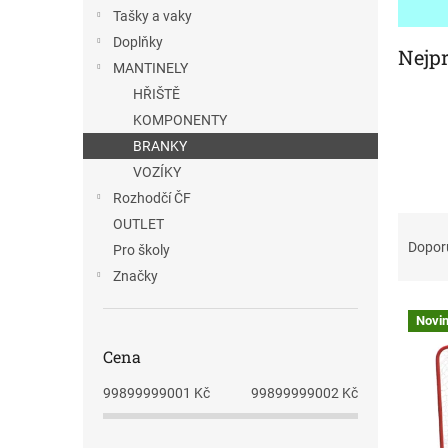
n
Tašky a vaky
e
Doplňky
l
Nejp
MANTINELY
HŘIŠTĚ
KOMPONENTY
BRANKY
VOZÍKY
Rozhodčí ČF
Ř
OUTLET
a
Dopor
Pro školy
z
Značky
e
V
n
Novi
ý
í
p
p
Cena
i
r
99899999001
Kč
99899999002
Kč
s
o
p
d
r
u