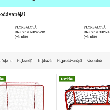
rodávanější
FLORBALOVÁ
FLORBALOVÁ
BRANKA 60x45 cm
BRANKA 90x60
(vš. sítě)
(vš. sítě)
učujeme
Nejlevnější
Nejdražší
Nejprodávanější
Abecedně
nka
Novinka