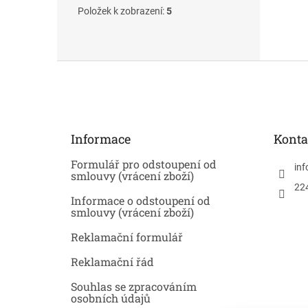
Položek k zobrazení:
5
Z
á
p
a
t
Informace
Konta
í
Formulář pro odstoupení od
inf
smlouvy (vrácení zboží)
22
Informace o odstoupení od
smlouvy (vrácení zboží)
Reklamační formulář
Reklamační řád
Souhlas se zpracováním
osobních údajů