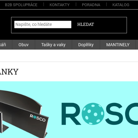
B2B SPOLUPRÁCE
KONTAKTY
PORADNA
KATALOG
HLEDAT
áři
Obuv
Tašky a vaky
Doplňky
MANTINELY
ANKY