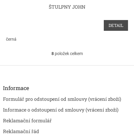
ŠTULPNY JOHN
DETAIL
černá
8
položek celkem
O
v
l
Z
á
á
d
p
a
a
Informace
c
t
í
Formulář pro odstoupení od smlouvy (vrácení zboží)
í
p
r
Informace o odstoupení od smlouvy (vrácení zboží)
v
k
Reklamační formulář
y
v
Reklamační řád