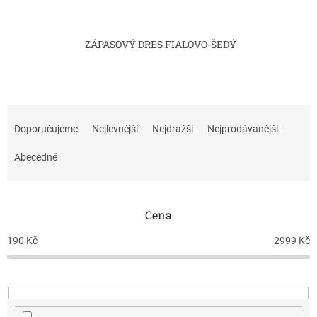
ZÁPASOVÝ DRES FIALOVO-ŠEDÝ
Ř
a
Doporučujeme
Nejlevnější
Nejdražší
Nejprodávanější
z
e
Abecedně
n
í
p
Cena
r
o
190
Kč
2999
Kč
d
u
k
t
ů