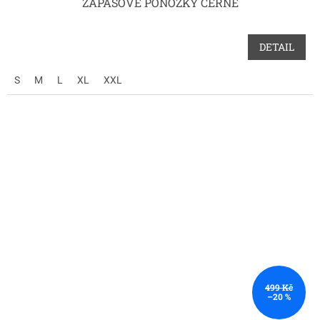
ZÁPASOVÉ PONOŽKY ČERNÉ
DETAIL
S
M
L
XL
XXL
499 Kč
–20 %