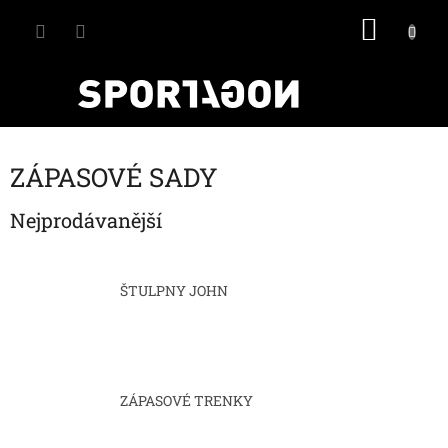
Přejít
NÁKU
na
obsah
KOŠÍK
ZÁPASOVÉ SADY
Nejprodávanější
ŠTULPNY JOHN
ZÁPASOVÉ TRENKY