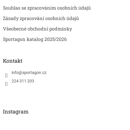
ý
p
Souhlas se zpracováním osobních údajů
i
s
Zásady zpracování osobních údajů
u
Všeobecné obchodní podmínky
Sportagon katalog 2025/2026
Kontakt
info
@
sportagon.cz
224 311 203
Instagram