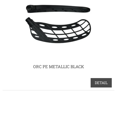
s
p
r
o
d
u
k
t
ů
ORC PE METALLIC BLACK
DETAIL