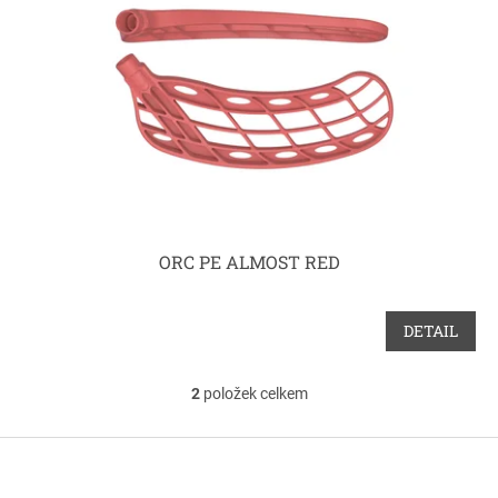
ORC PE ALMOST RED
DETAIL
2
položek celkem
O
v
l
Z
á
á
d
p