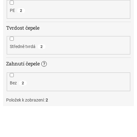
PE
2
Tvrdost čepele
Středně tvrdá
2
Zahnutí čepele
?
Bez
2
Položek k zobrazení:
2
V
ý
p
i