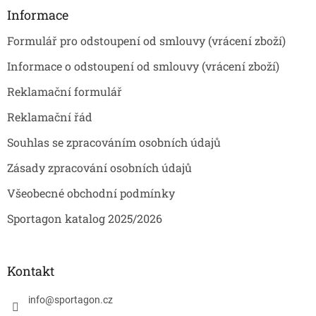
a
a
Informace
c
t
í
Formulář pro odstoupení od smlouvy (vrácení zboží)
í
p
r
Informace o odstoupení od smlouvy (vrácení zboží)
v
k
Reklamační formulář
y
v
Reklamační řád
ý
p
Souhlas se zpracováním osobních údajů
i
s
Zásady zpracování osobních údajů
u
Všeobecné obchodní podmínky
Sportagon katalog 2025/2026
Kontakt
info
@
sportagon.cz