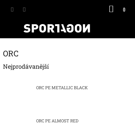
Přejít
NÁKU
na
obsah
KOŠÍK
ORC
Nejprodávanější
ORC PE METALLIC BLACK
ORC PE ALMOST RED