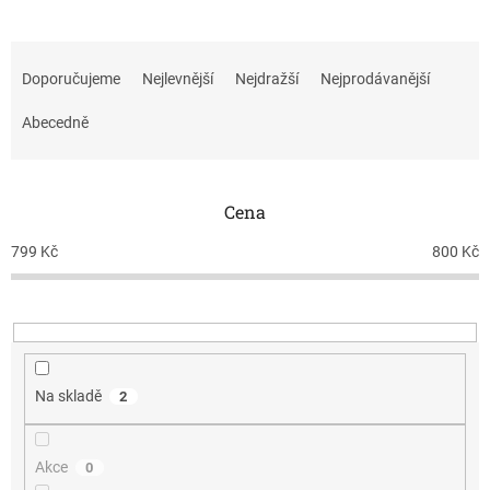
Ř
a
Doporučujeme
Nejlevnější
Nejdražší
Nejprodávanější
z
e
Abecedně
n
í
p
Cena
r
o
799
Kč
800
Kč
d
u
k
t
ů
Na skladě
2
Akce
0