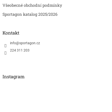
u
Všeobecné obchodní podmínky
Sportagon katalog 2025/2026
Kontakt
info
@
sportagon.cz
224 311 203
Instagram