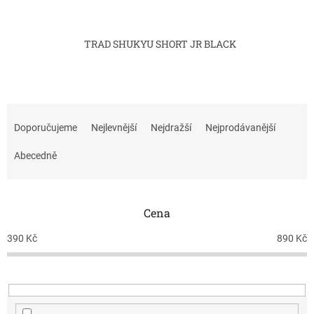
TRAD SHUKYU SHORT JR BLACK
Ř
a
Doporučujeme
Nejlevnější
Nejdražší
Nejprodávanější
z
e
Abecedně
n
í
p
Cena
r
o
390
Kč
890
Kč
d
u
k
t
ů