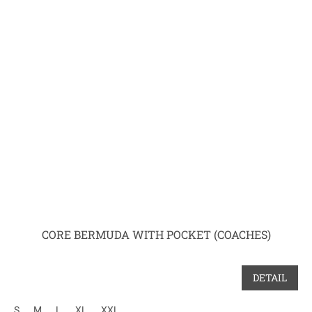
CORE BERMUDA WITH POCKET (COACHES)
DETAIL
S
M
L
XL
XXL