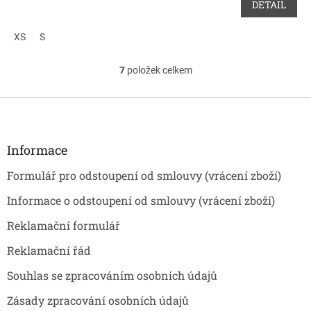
DETAIL
XS
S
7
položek celkem
O
v
l
Z
á
á
d
p
a
a
Informace
c
t
í
Formulář pro odstoupení od smlouvy (vrácení zboží)
í
p
r
Informace o odstoupení od smlouvy (vrácení zboží)
v
k
Reklamační formulář
y
v
Reklamační řád
ý
p
Souhlas se zpracováním osobních údajů
i
s
Zásady zpracování osobních údajů