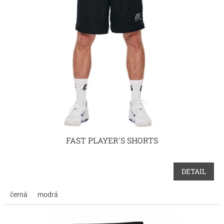
i
s
p
r
o
d
u
k
t
ů
FAST PLAYER'S SHORTS
DETAIL
černá
modrá