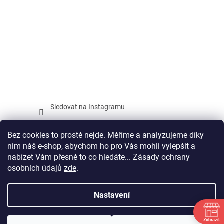
Sledovat na Instagramu
Facebook
Bez cookies to prostě nejde. Měříme a analyzujeme díky
nim náš e-shop, abychom ho pro Vás mohli vylepšit a
nabízet Vám přesně to co hledáte... Zásady ochrany
osobních údajů
zde
.
Vytvořil Shoptet
Nastavení
Copyright 2026
SPORTAGON.CZ
. Všechna práva vyhrazena.
Zobrazit