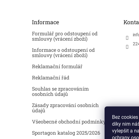
p
a
t
Informace
Konta
í
Formulář pro odstoupení od
inf
smlouvy (vrácení zboží)
22
Informace o odstoupení od
smlouvy (vrácení zboží)
Reklamační formulář
Reklamační řád
Souhlas se zpracováním
osobních údajů
Zásady zpracování osobních
údajů
Bez cookies
Všeobecné obchodní podmínky
díky nim ná
vylepšit a n
Sportagon katalog 2025/2026
ochrany oso