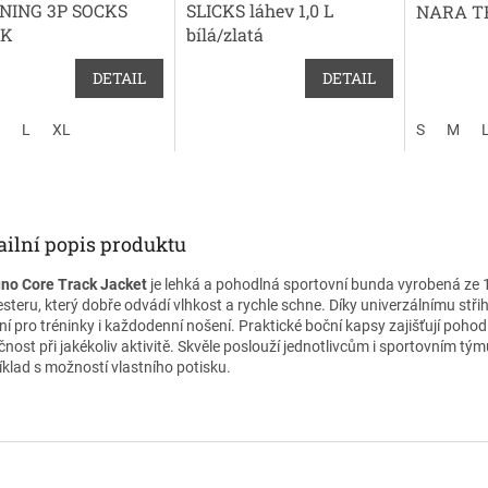
NING 3P SOCKS
SLICKS láhev 1,0 L
NARA T
CK
bílá/zlatá
DETAIL
DETAIL
L
XL
S
M
ailní popis produktu
no Core Track Jacket
je lehká a pohodlná sportovní bunda vyrobená ze
esteru, který dobře odvádí vlhkost a rychle schne. Díky univerzálnímu střih
ní pro tréninky i každodenní nošení. Praktické boční kapsy zajišťují pohodl
čnost při jakékoliv aktivitě. Skvěle poslouží jednotlivcům i sportovním tý
íklad s možností vlastního potisku.