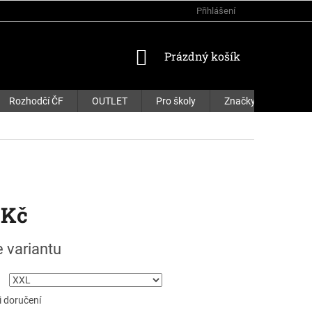
Přihlášení
NÁKUPNÍ
Prázdný košík
KOŠÍK
Rozhodčí ČF
OUTLET
Pro školy
Značky
 Kč
e variantu
 doručení