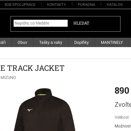
B2B SPOLUPRÁCE
KONTAKTY
PORADNA
KATALOG
HLEDAT
áři
Obuv
Tašky a vaky
Doplňky
MANTINELY
E TRACK JACKET
:
MIZUNO
890
Měrná
Zvolt
cena:
Velikost
Možnosti