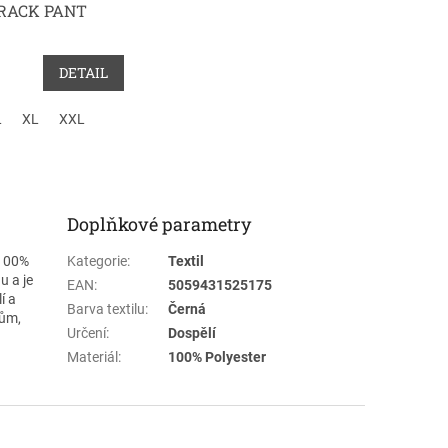
RACK PANT
DETAIL
L
XL
XXL
Doplňkové parametry
 100%
Kategorie
:
Textil
u a je
EAN
:
5059431525175
í a
Barva textilu
:
Černá
mům,
Určení
:
Dospělí
Materiál
:
100% Polyester