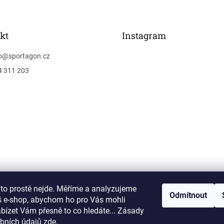
kt
Instagram
o
@
sportagon.cz
4 311 203
 to prostě nejde. Měříme a analyzujeme
Sledovat na Instagra
Odmítnout
š e-shop, abychom ho pro Vás mohli
abízet Vám přesně to co hledáte... Zásady
bních údajů
zde
.