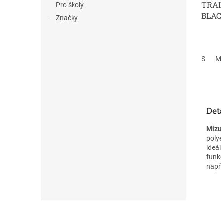
TRAI
Pro školy
BLA
Značky
S
M
Det
Mizu
poly
ideál
funk
např
Z
á