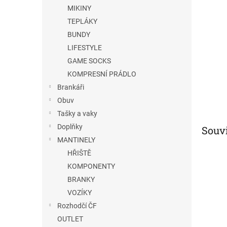
n
MIKINY
e
TEPLÁKY
l
BUNDY
LIFESTYLE
GAME SOCKS
KOMPRESNÍ PRÁDLO
Brankáři
Obuv
Tašky a vaky
Doplňky
Souvi
MANTINELY
HŘIŠTĚ
KOMPONENTY
BRANKY
VOZÍKY
Rozhodčí ČF
OUTLET