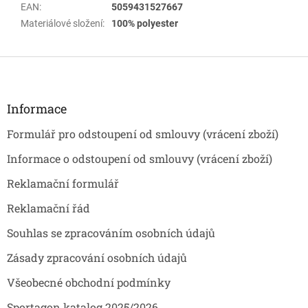
EAN
:
5059431527667
Materiálové složení
:
100% polyester
Z
á
p
a
Informace
t
Formulář pro odstoupení od smlouvy (vrácení zboží)
í
Informace o odstoupení od smlouvy (vrácení zboží)
Reklamační formulář
Reklamační řád
Souhlas se zpracováním osobních údajů
Zásady zpracování osobních údajů
Všeobecné obchodní podmínky
Sportagon katalog 2025/2026