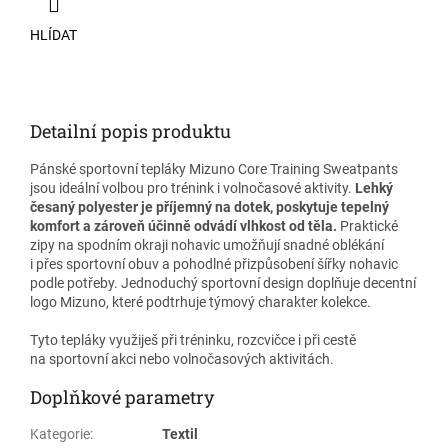
HLÍDAT
Detailní popis produktu
Pánské sportovní tepláky Mizuno Core Training Sweatpants
jsou ideální volbou pro trénink i volnočasové aktivity.
Lehký
česaný polyester je příjemný na dotek, poskytuje tepelný
komfort a zároveň účinně odvádí vlhkost od těla.
Praktické
zipy na spodním okraji nohavic umožňují snadné oblékání
i přes sportovní obuv a pohodlné přizpůsobení šířky nohavic
podle potřeby. Jednoduchý sportovní design doplňuje decentní
logo Mizuno, které podtrhuje týmový charakter kolekce.
Tyto tepláky využiješ při tréninku, rozcvičce i při cestě
na sportovní akci nebo volnočasových aktivitách.
Doplňkové parametry
Kategorie
:
Textil