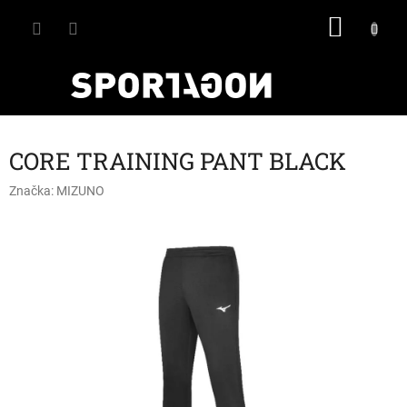
Přejít
NÁKU
na
obsah
KOŠÍK
CORE TRAINING PANT BLACK
Značka:
MIZUNO