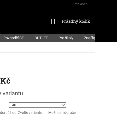
Přihlášení
NÁKUPNÍ
Prázdný košík
KOŠÍK
Rozhodčí ČF
OUTLET
Pro školy
Značky
 Kč
e variantu
oručit do:
Zvolte variantu
Možnosti doručení