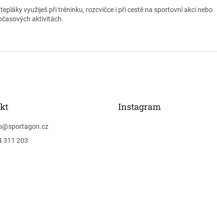
tepláky využiješ při tréninku, rozcvičce i při cestě na sportovní akci nebo
očasových aktivitách.
kt
Instagram
o
@
sportagon.cz
4 311 203