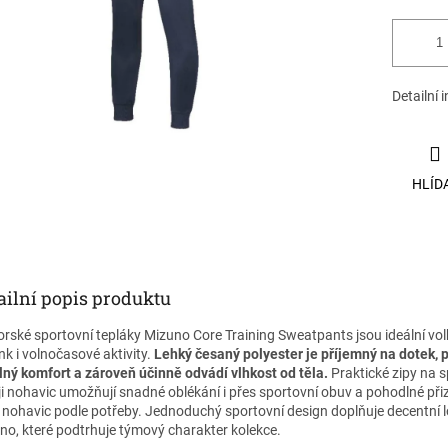
Detailní 
HLÍD
ailní popis produktu
orské sportovní tepláky Mizuno Core Training Sweatpants jsou ideální vo
nk i volnočasové aktivity.
Lehký česaný polyester je příjemný na dotek, 
lný komfort a zároveň účinně odvádí vlhkost od těla.
Praktické zipy na 
ji nohavic umožňují snadné oblékání i přes sportovní obuv a pohodlné př
y nohavic podle potřeby. Jednoduchý sportovní design doplňuje decentní 
no, které podtrhuje týmový charakter kolekce.