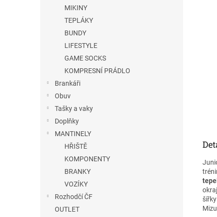
n
MIKINY
e
TEPLÁKY
l
BUNDY
LIFESTYLE
GAME SOCKS
KOMPRESNÍ PRÁDLO
Brankáři
Obuv
Tašky a vaky
Doplňky
MANTINELY
Det
HŘIŠTĚ
KOMPONENTY
Juni
tréni
BRANKY
tepe
VOZÍKY
okra
Rozhodčí ČF
šířk
Mizu
OUTLET