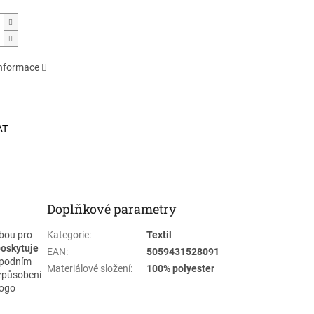
informace
AT
Doplňkové parametry
lbou pro
Kategorie
:
Textil
poskytuje
EAN
:
5059431528091
spodním
Materiálové složení
:
100% polyester
izpůsobení
logo