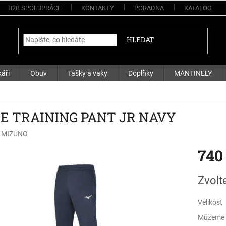
B2B SPOLUPRÁCE
KONTAKTY
PORADNA
KATALOG
HLEDAT
áři
Obuv
Tašky a vaky
Doplňky
MANTINELY
E TRAINING PANT JR NAVY
:
MIZUNO
740
Měrná
Zvolt
cena:
Velikost
Můžeme d