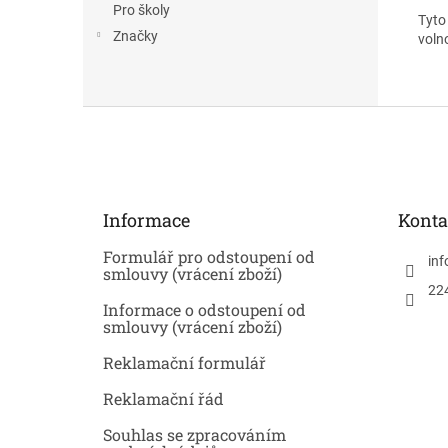
Pro školy
Tyto 
Značky
voln
Z
á
p
a
t
Informace
Konta
í
Formulář pro odstoupení od
inf
smlouvy (vrácení zboží)
22
Informace o odstoupení od
smlouvy (vrácení zboží)
Reklamační formulář
Reklamační řád
Souhlas se zpracováním