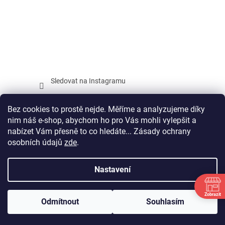
Sledovat na Instagramu
Facebook
Bez cookies to prostě nejde. Měříme a analyzujeme díky
nim náš e-shop, abychom ho pro Vás mohli vylepšit a
nabízet Vám přesně to co hledáte... Zásady ochrany
osobních údajů
zde
.
Vytvořil Shoptet
Nastavení
Copyright 2026
SPORTAGON.CZ
. Všechna práva vyhrazena.
Zobrazit
Odmítnout
Souhlasím
Upravit nastavení cookies
P
Út