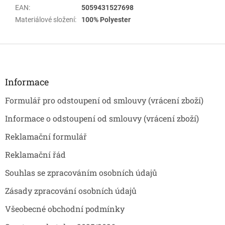
EAN
:
5059431527698
Materiálové složení
:
100% Polyester
Z
á
p
a
Informace
t
Formulář pro odstoupení od smlouvy (vrácení zboží)
í
Informace o odstoupení od smlouvy (vrácení zboží)
Reklamační formulář
Reklamační řád
Souhlas se zpracováním osobních údajů
Zásady zpracování osobních údajů
Všeobecné obchodní podmínky