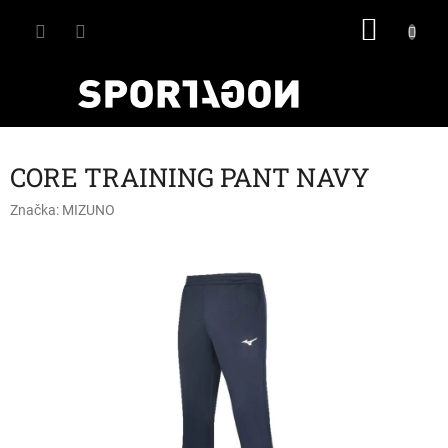
Přejít
NÁKU
na
obsah
KOŠÍK
CORE TRAINING PANT NAVY
Značka:
MIZUNO