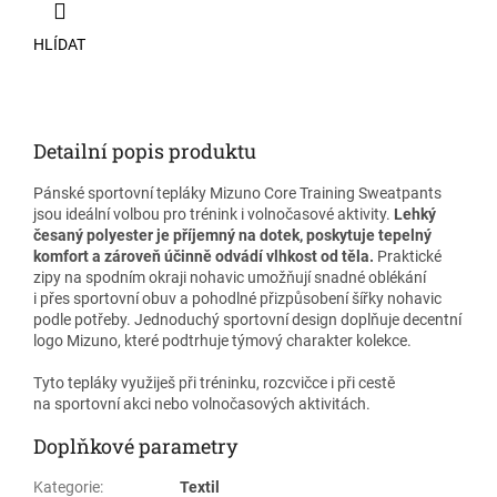
HLÍDAT
Detailní popis produktu
Pánské sportovní tepláky Mizuno Core Training Sweatpants
jsou ideální volbou pro trénink i volnočasové aktivity.
Lehký
česaný polyester je příjemný na dotek, poskytuje tepelný
komfort a zároveň účinně odvádí vlhkost od těla.
Praktické
zipy na spodním okraji nohavic umožňují snadné oblékání
i přes sportovní obuv a pohodlné přizpůsobení šířky nohavic
podle potřeby. Jednoduchý sportovní design doplňuje decentní
logo Mizuno, které podtrhuje týmový charakter kolekce.
Tyto tepláky využiješ při tréninku, rozcvičce i při cestě
na sportovní akci nebo volnočasových aktivitách.
Doplňkové parametry
Kategorie
:
Textil