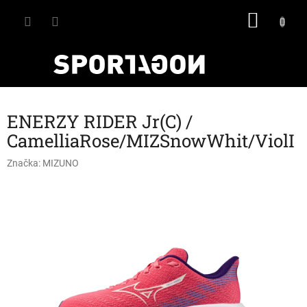
Přejít
NÁKU
na
obsah
KOŠÍK
ENERZY RIDER Jr(C) /
CamelliaRose/MIZSnowWhit/ViolI
Značka:
MIZUNO