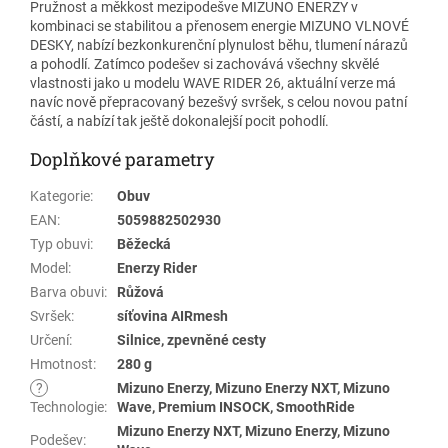
Pružnost a měkkost mezipodešve MIZUNO ENERZY v
kombinaci se stabilitou a přenosem energie MIZUNO VLNOVÉ
DESKY, nabízí bezkonkurenční plynulost běhu, tlumení nárazů
a pohodlí. Zatímco podešev si zachovává všechny skvělé
vlastnosti jako u modelu WAVE RIDER 26, aktuální verze má
navíc nově přepracovaný bezešvý svršek, s celou novou patní
částí, a nabízí tak ještě dokonalejší pocit pohodlí.
Doplňkové parametry
Kategorie
:
Obuv
EAN
:
5059882502930
Typ obuvi
:
Běžecká
Model
:
Enerzy Rider
Barva obuvi
:
Růžová
Svršek
:
síťovina AIRmesh
Určení
:
Silnice, zpevněné cesty
Hmotnost
:
280 g
?
Mizuno Enerzy, Mizuno Enerzy NXT, Mizuno
Technologie
:
Wave, Premium INSOCK, SmoothRide
Mizuno Enerzy NXT, Mizuno Enerzy, Mizuno
Podešev
: