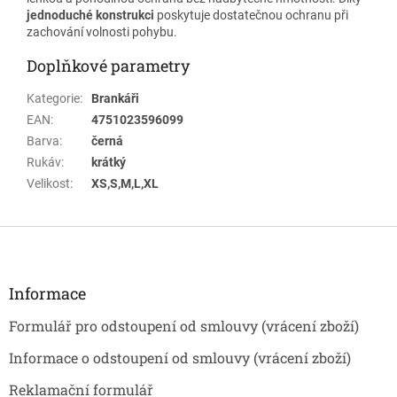
jednoduché konstrukci
poskytuje dostatečnou ochranu při
zachování volnosti pohybu.
Doplňkové parametry
Kategorie
:
Brankáři
EAN
:
4751023596099
Barva
:
černá
Rukáv
:
krátký
Velikost
:
XS,S,M,L,XL
Z
á
p
a
Informace
t
Formulář pro odstoupení od smlouvy (vrácení zboží)
í
Informace o odstoupení od smlouvy (vrácení zboží)
Reklamační formulář