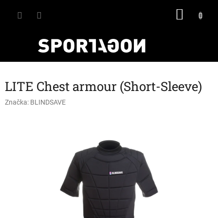
Přejít
NÁKU
na
obsah
KOŠÍK
LITE Chest armour (Short-Sleeve)
Značka:
BLINDSAVE