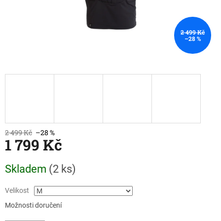
2 499 Kč
–28 %
2 499 Kč
–28 %
1 799 Kč
Měrná
Skladem
(2 ks)
cena:
Velikost
Možnosti doručení