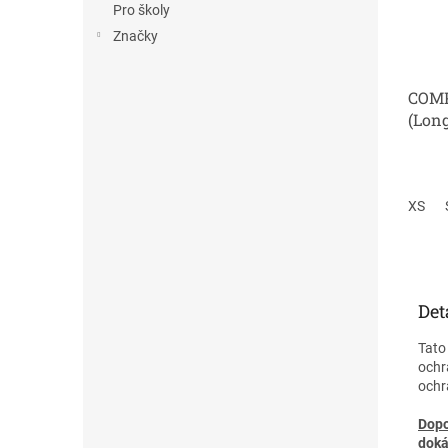
Pro školy
Značky
COMP
(Lon
XS
Det
Tato
ochr
ochr
Dopo
doká