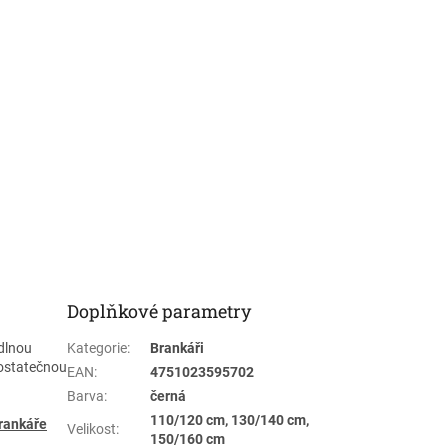
Doplňkové parametry
odlnou
Kategorie
:
Brankáři
ostatečnou
EAN
:
4751023595702
Barva
:
černá
110/120 cm, 130/140 cm,
brankáře
Velikost
:
150/160 cm