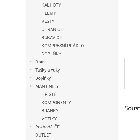
n
KALHOTY
e
HELMY
l
VESTY
CHRÁNIČE
RUKAVICE
KOMPRESNÍ PRÁDLO
DOPLŇKY
Obuv
Tašky a vaky
Doplňky
MANTINELY
HŘIŠTĚ
KOMPONENTY
Souvi
BRANKY
VOZÍKY
Rozhodčí ČF
OUTLET