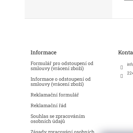
Z
á
p
a
t
Informace
Konta
í
Formulář pro odstoupení od
inf
smlouvy (vrácení zboží)
22
Informace o odstoupení od
smlouvy (vrácení zboží)
Reklamační formulář
Reklamační řád
Souhlas se zpracováním
osobních údajů
Zásady zpracování osobních