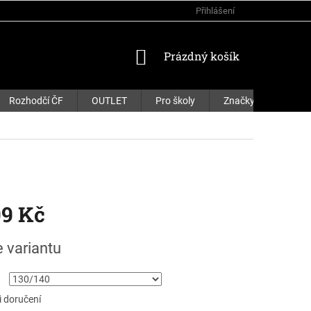
Přihlášení
NÁKUPNÍ
Prázdný košík
KOŠÍK
Rozhodčí ČF
OUTLET
Pro školy
Značky
99 Kč
e variantu
 doručení