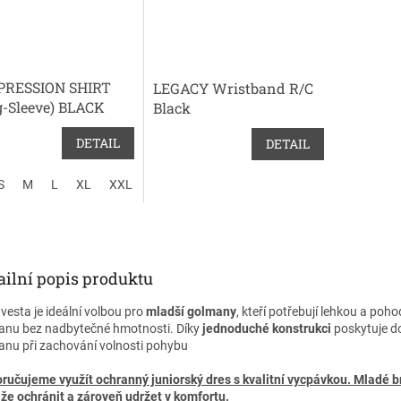
RESSION SHIRT
LEGACY Wristband R/C
g-Sleeve) BLACK
Black
DETAIL
DETAIL
S
M
L
XL
XXL
ailní popis produktu
 vesta je ideální volbou pro
mladší golmany
, kteří potřebují lehkou a poh
anu bez nadbytečné hmotnosti. Díky
jednoduché konstrukci
poskytuje d
anu při zachování volnosti pohybu
ručujeme využít
ochranný juniorský dres
s kvalitní vycpávkou. Mladé 
že ochránit a zároveň udržet v komfortu.