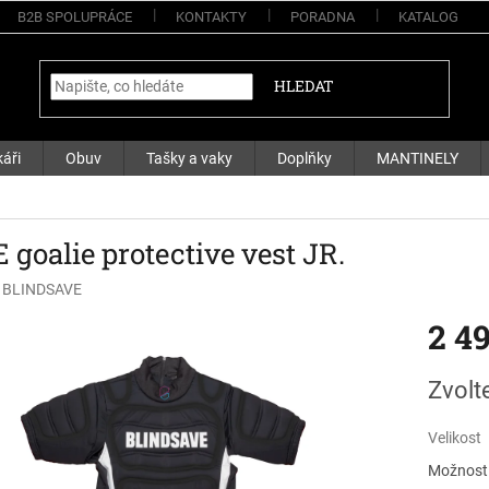
B2B SPOLUPRÁCE
KONTAKTY
PORADNA
KATALOG
HLEDAT
áři
Obuv
Tašky a vaky
Doplňky
MANTINELY
 goalie protective vest JR.
:
BLINDSAVE
2 4
Měrná
Zvolt
cena:
Velikost
Možnosti