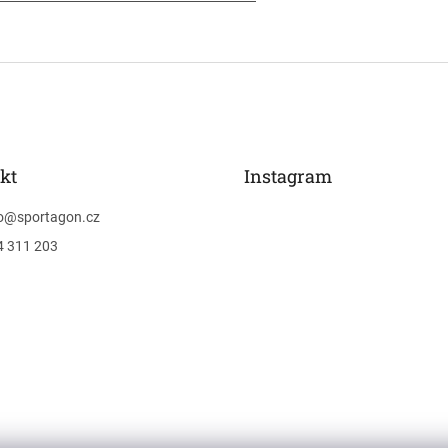
kt
Instagram
o
@
sportagon.cz
4 311 203