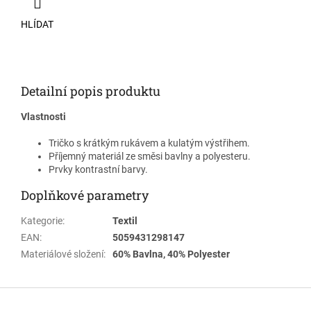
HLÍDAT
Detailní popis produktu
Vlastnosti
Tričko s krátkým rukávem a kulatým výstřihem.
Příjemný materiál ze směsi bavlny a polyesteru.
Prvky kontrastní barvy.
Doplňkové parametry
Kategorie
:
Textil
EAN
:
5059431298147
Materiálové složení
:
60% Bavlna, 40% Polyester
Z
á