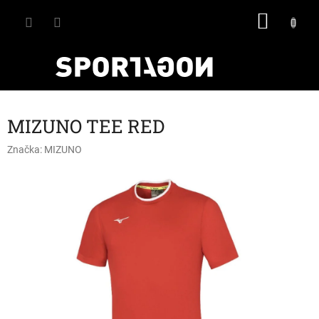
Přejít
NÁKU
na
obsah
KOŠÍK
MIZUNO TEE RED
Značka:
MIZUNO