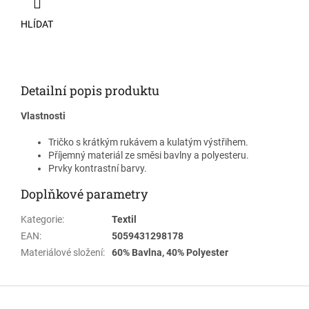
HLÍDAT
Detailní popis produktu
Vlastnosti
Tričko s krátkým rukávem a kulatým výstřihem.
Příjemný materiál ze směsi bavlny a polyesteru.
Prvky kontrastní barvy.
Doplňkové parametry
Kategorie
:
Textil
EAN
:
5059431298178
Materiálové složení
:
60% Bavlna, 40% Polyester
Z
á