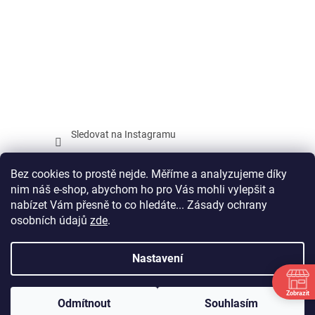
Sledovat na Instagramu
Facebook
Bez cookies to prostě nejde. Měříme a analyzujeme díky
nim náš e-shop, abychom ho pro Vás mohli vylepšit a
nabízet Vám přesně to co hledáte... Zásady ochrany
osobních údajů
zde
.
Vytvořil Shoptet
Nastavení
Copyright 2026
SPORTAGON.CZ
. Všechna práva vyhrazena.
Zobrazit
Odmítnout
Souhlasím
Upravit nastavení cookies