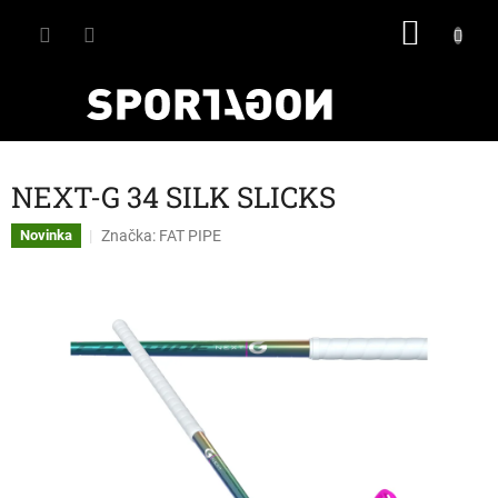
Přejít
NÁKU
na
obsah
KOŠÍK
NEXT-G 34 SILK SLICKS
Značka:
FAT PIPE
Novinka