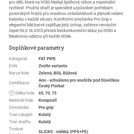
pro děti, které na hřišti hledají špičkový výkon a maximální
rychlost. Pružný shaft je speciálně uzpůsoben potřebám
juniorských hráčů pro snadnou ovladatelnost a plynulé vedení
balonku v každé situaci. Komfortní omotávka Pro Grip v
elegantní bílé barvě zajišťuje jistý úchop, zatímco revoluční
čepel SILK SLICKS přináší bezkonkurenční skluz po hřišti a
bleskovou odezvu při každé střele.
Doplňkové parametry
Kategorie
:
FAT PIPE
EAN
:
Zvolte variantu
Barva hole
:
Zelená, Bílá, Růžová
Ano - schváleno pro soutěže pod hlavičkou
Certifikace
:
Český Florbal
?
Délka hole
:
65, 70, 75
Materiál hole
:
Kompozit
Omotávka
:
Pro grip
Tvar rukojeti
:
Kulatý
Tvar shaftu
:
Kulatý
Tvrdost
SLICKS - měkká (PPS+PE)