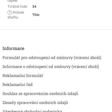
čepele
:
Tvrdost hole
:
34
?
Průměr
Thin
shaftu
:
Z
á
p
a
Informace
t
Formulář pro odstoupení od smlouvy (vrácení zboží)
í
Informace o odstoupení od smlouvy (vrácení zboží)
Reklamační formulář
Reklamační řád
Souhlas se zpracováním osobních údajů
Zásady zpracování osobních údajů
Všeobecné obchodní podmínky