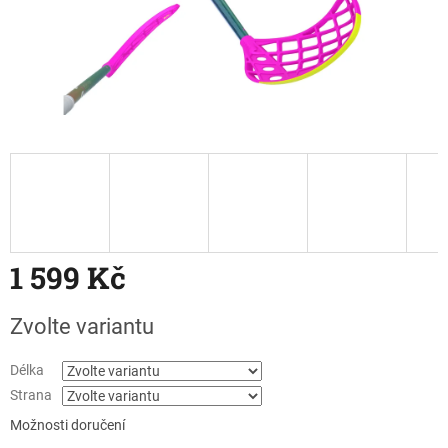
1 599 Kč
Měrná
Zvolte variantu
cena:
Délka
Strana
Možnosti doručení