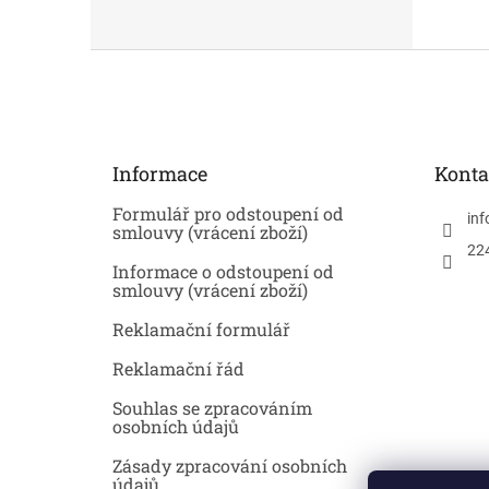
Z
á
p
a
t
Informace
Konta
í
Formulář pro odstoupení od
inf
smlouvy (vrácení zboží)
22
Informace o odstoupení od
smlouvy (vrácení zboží)
Reklamační formulář
Reklamační řád
Souhlas se zpracováním
osobních údajů
Zásady zpracování osobních
údajů