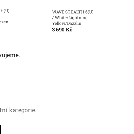
6(U)
WAVE STEALTH 6(U)
/ White/Lightning
ozen
Yellow/Dazzlin
3 690 Kč
vujeme.
tní kategorie.