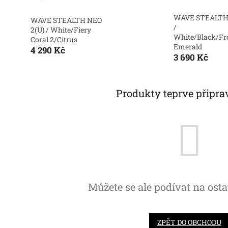
WAVE STEALTH 
WAVE STEALTH NEO
/
2(U) / White/Fiery
White/Black/Fr
Coral 2/Citrus
Emerald
4 290 Kč
3 690 Kč
Produkty teprve připra
Můžete se ale podívat na osta
ZPĚT DO OBCHODU