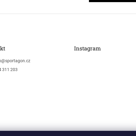
kt
Instagram
o
@
sportagon.cz
4 311 203