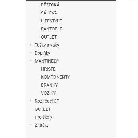
n
BĚŽECKÁ
e
SÁLOVÁ
l
LIFESTYLE
PANTOFLE
OUTLET
Tašky a vaky
Doplňky
MANTINELY
HŘIŠTĚ
KOMPONENTY
BRANKY
VOZÍKY
Rozhodčí ČF
OUTLET
Pro školy
Značky