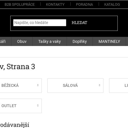
B2B SPOLUPRÁCE
KONTAKTY
PORADNA
KATALOG
HLEDAT
áři
Obuv
Tašky a vaky
Doplňky
MANTINELY
v
, Strana 3
BĚŽECKÁ
SÁLOVÁ
L
OUTLET
rodávanější