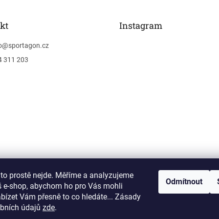
kt
Instagram
o
@
sportagon.cz
4 311 203
 to prostě nejde. Měříme a analyzujeme
Sledovat na Instagra
Odmítnout
š e-shop, abychom ho pro Vás mohli
abízet Vám přesně to co hledáte... Zásady
bních údajů
zde
.