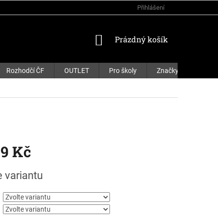
Přihlášení
NÁKUPNÍ
Prázdný košík
KOŠÍK
Rozhodčí ČF
OUTLET
Pro školy
Značky
99 Kč
e variantu