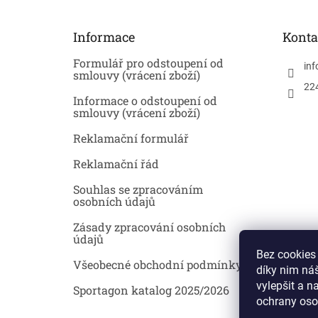
a
t
Informace
Konta
í
Formulář pro odstoupení od
inf
smlouvy (vrácení zboží)
22
Informace o odstoupení od
smlouvy (vrácení zboží)
Reklamační formulář
Reklamační řád
Souhlas se zpracováním
osobních údajů
Zásady zpracování osobních
údajů
Bez cookies
Všeobecné obchodní podmínky
díky nim ná
vylepšit a n
Sportagon katalog 2025/2026
ochrany oso