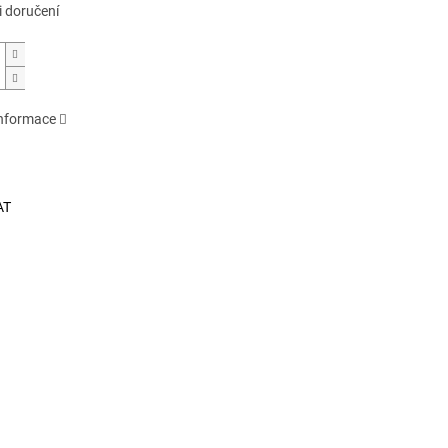
 doručení
informace
AT