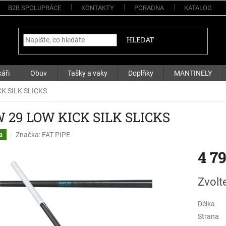
B2B SPOLUPRÁCE
KONTAKTY
PORADNA
KATALOG
HLEDAT
áři
Obuv
Tašky a vaky
Doplňky
MANTINELY
K SILK SLICKS
 29 LOW KICK SILK SLICKS
Značka:
FAT PIPE
a
4 7
Měrná
Zvolt
cena:
Délka
Strana