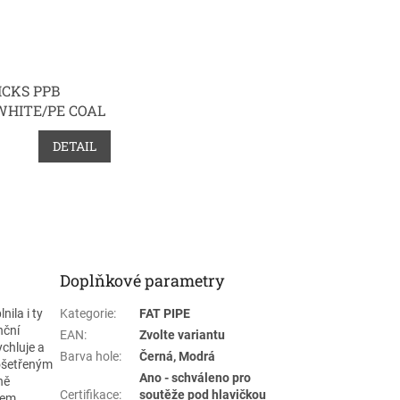
ICKS PPB
WHITE/PE COAL
FH2
DETAIL
Doplňkové parametry
ila i ty
Kategorie
:
FAT PIPE
nční
EAN
:
Zvolte variantu
ychluje a
Barva hole
:
Černá, Modrá
eošetřeným
Ano - schváleno pro
ně
Certifikace
:
soutěže pod hlavičkou
hem