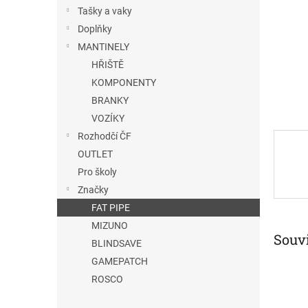
n
Tašky a vaky
e
Doplňky
l
MANTINELY
HŘIŠTĚ
KOMPONENTY
BRANKY
VOZÍKY
Rozhodčí ČF
OUTLET
Pro školy
Značky
FAT PIPE
MIZUNO
Souvi
BLINDSAVE
GAMEPATCH
ROSCO