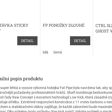
TÁVKA STICKY
FP PONOŽKY DLOUHÉ
CTRL SL
Y
GHOST 
BLACK 
DETAIL
DETAIL
bílá
černá
ailní popis produktu
 super lehká a vysoce výkonná hokejka Fat Pipe byla navržena tak, aby spln
áročnější požadavky profesionálních hráčů. Shaft kombinuje bezkonkure
ost řady Raw Concept s inovativní technologií Low Kick, která zásadně zr
sňuje střelbu. Extrémně responzivní konstrukce z 11 vrstev karbonu s n
chem a stabilizačními vlákny zajišťuje, že každé zakončení bude maximál
tivní. Díky nízkému bodu průhybu (low kick point) získáte rychlejší a mno