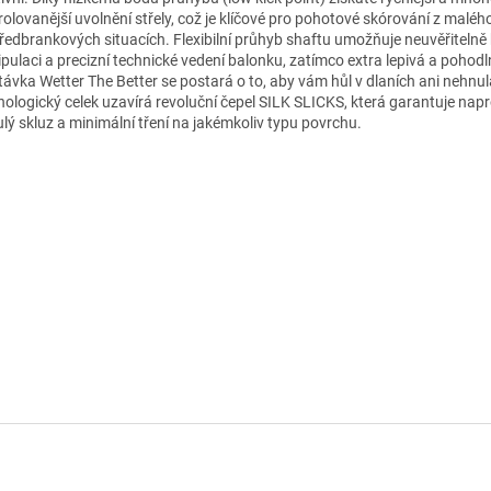
rolovanější uvolnění střely, což je klíčové pro pohotové skórování z maléh
předbrankových situacích. Flexibilní průhyb shaftu umožňuje neuvěřitelně
pulaci a precizní technické vedení balonku, zatímco extra lepivá a pohod
ávka Wetter The Better se postará o to, aby vám hůl v dlaních ani nehnul
nologický celek uzavírá revoluční čepel SILK SLICKS, která garantuje nap
ulý skluz a minimální tření na jakémkoliv typu povrchu.