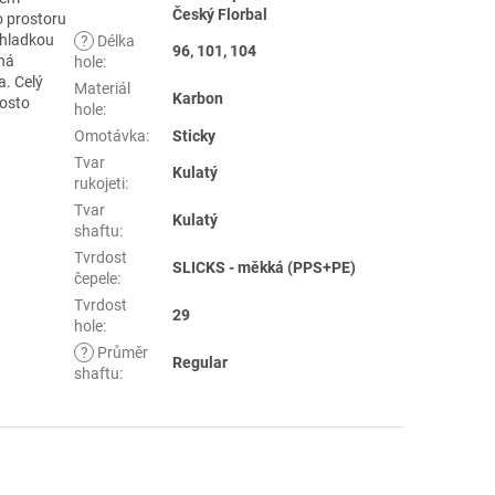
Český Florbal
o prostoru
 hladkou
?
Délka
96, 101, 104
lná
hole
:
a. Celý
Materiál
Karbon
rosto
hole
:
Omotávka
:
Sticky
Tvar
Kulatý
rukojeti
:
Tvar
Kulatý
shaftu
:
Tvrdost
SLICKS - měkká (PPS+PE)
čepele
:
Tvrdost
29
hole
:
?
Průměr
Regular
shaftu
: