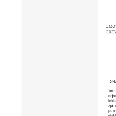
OMO
GRE
Det
Tato
nejn
lehk
zpře
povr
efek