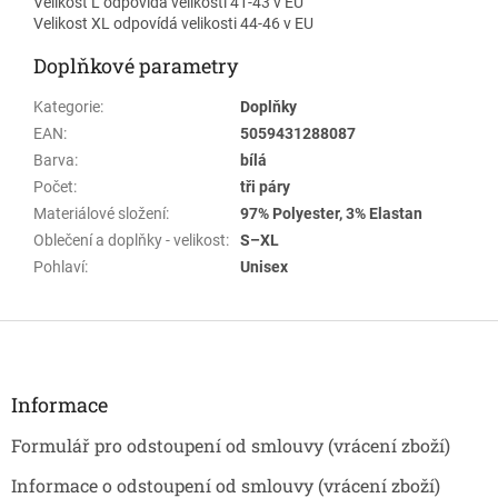
Velikost L odpovídá velikosti 41-43 v EU
Velikost XL odpovídá velikosti 44-46 v EU
Doplňkové parametry
Kategorie
:
Doplňky
EAN
:
5059431288087
Barva
:
bílá
Počet
:
tři páry
Materiálové složení
:
97% Polyester, 3% Elastan
Oblečení a doplňky - velikost
:
S–XL
Pohlaví
:
Unisex
Z
á
p
a
Informace
t
Formulář pro odstoupení od smlouvy (vrácení zboží)
í
Informace o odstoupení od smlouvy (vrácení zboží)