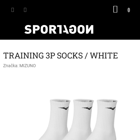
Přejít
NÁKU
na
obsah
KOŠÍK
TRAINING 3P SOCKS / WHITE
Značka:
MIZUNO