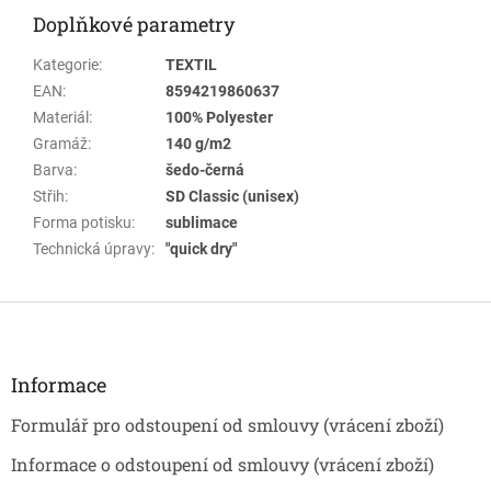
Doplňkové parametry
Kategorie
:
TEXTIL
EAN
:
8594219860637
Materiál
:
100% Polyester
Gramáž
:
140 g/m2
Barva
:
šedo-černá
Střih
:
SD Classic (unisex)
Forma potisku
:
sublimace
Technická úpravy
:
"quick dry"
Z
á
p
a
Informace
t
Formulář pro odstoupení od smlouvy (vrácení zboží)
í
Informace o odstoupení od smlouvy (vrácení zboží)