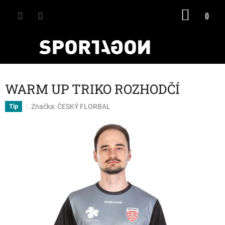
Přejít
NÁKU
na
obsah
KOŠÍK
WARM UP TRIKO ROZHODČÍ
Značka:
ČESKÝ FLORBAL
Tip