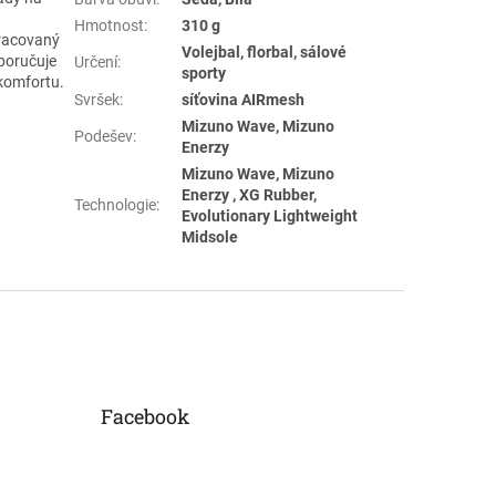
.
Hmotnost
:
310 g
pracovaný
Volejbal, florbal, sálové
poručuje
Určení
:
sporty
komfortu.
Svršek
:
síťovina AIRmesh
Mizuno Wave, Mizuno
Podešev
:
Enerzy
Mizuno Wave, Mizuno
Enerzy , XG Rubber,
Technologie
:
Evolutionary Lightweight
Midsole
Facebook