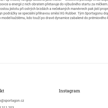
bovce a energii z nich obratem přetavuje do výbušného startu za míčkem
ostou jistotu při ostrých brzdách a nečekaných manévrech pak jistí pro
gn podrážky se speciální přilnavou směsí XG Rubber. Tým Sportagonu do
o model každému, kdo touží po dravé dynamice zabalené do prémiového 
kt
Instagram
o
@
sportagon.cz
4 311 203