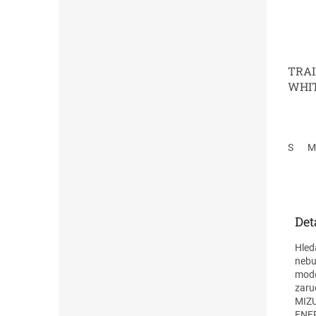
TRAI
WHI
S
M
Det
Hled
nebu
mode
zaruč
MIZU
ENER