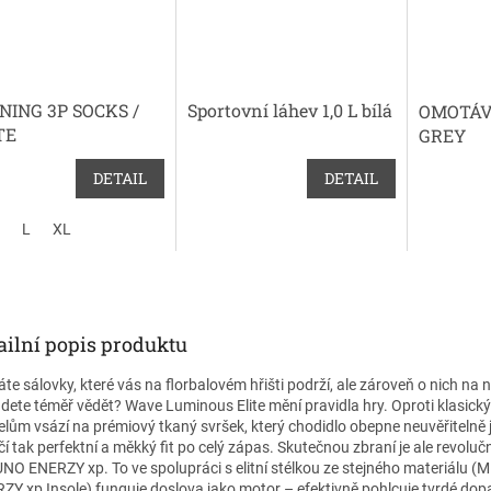
NING 3P SOCKS /
Sportovní láhev 1,0 L bílá
OMOTÁV
TE
GREY
DETAIL
DETAIL
L
XL
ailní popis produktu
áte sálovky, které vás na florbalovém hřišti podrží, ale zároveň o nich na 
dete téměř vědět? Wave Luminous Elite mění pravidla hry. Oproti klasick
lům vsází na prémiový tkaný svršek, který chodidlo obepne neuvěřitelně
í tak perfektní a měkký fit po celý zápas. Skutečnou zbraní je ale revoluč
NO ENERZY xp. To ve spolupráci s elitní stélkou ze stejného materiálu 
ZY xp Insole) funguje doslova jako motor – efektivně pohlcuje tvrdé dop