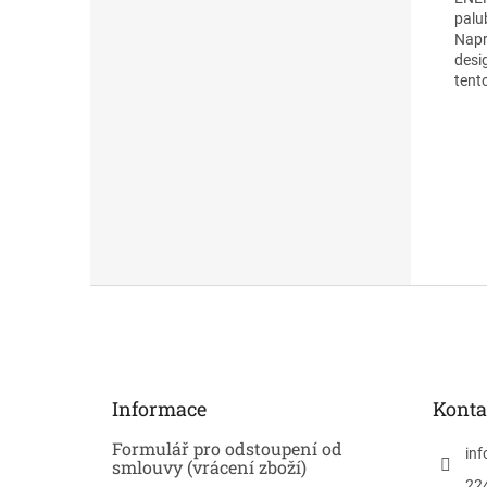
palu
Napr
desi
tent
Z
á
p
a
t
Informace
Konta
í
Formulář pro odstoupení od
inf
smlouvy (vrácení zboží)
22