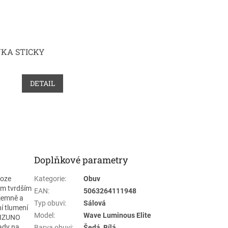
KA STICKY
DETAIL
Doplňkové parametry
noze
Kategorie
:
Obuv
ým tvrdším
EAN
:
5063264111948
 jemně a
Typ obuvi
:
Sálová
ní tlumení
Model
:
Wave Luminous Elite
(MIZUNO
ady na
Barva obuvi
:
Šedá, Bílá