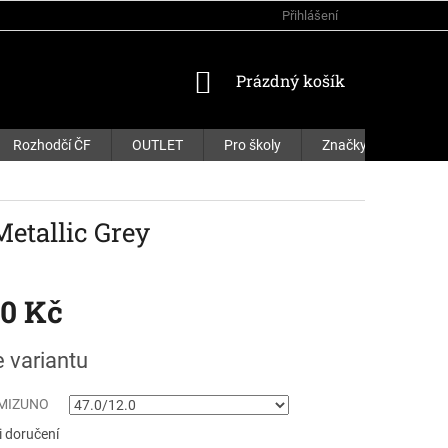
Přihlášení
NÁKUPNÍ
Prázdný košík
KOŠÍK
Rozhodčí ČF
OUTLET
Pro školy
Značky
tallic Grey
90 Kč
e variantu
 MIZUNO
 doručení