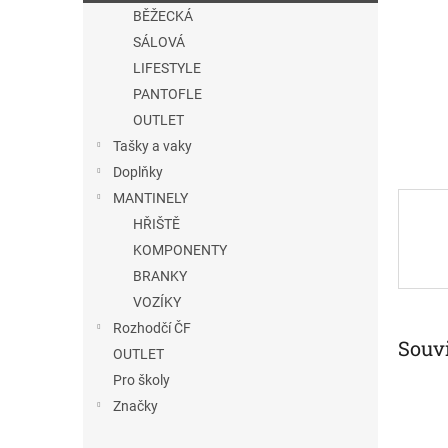
n
BĚŽECKÁ
e
SÁLOVÁ
l
LIFESTYLE
PANTOFLE
OUTLET
Tašky a vaky
Doplňky
MANTINELY
HŘIŠTĚ
KOMPONENTY
BRANKY
VOZÍKY
Rozhodčí ČF
Souvi
OUTLET
Pro školy
Značky