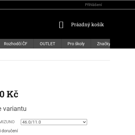
Přihlášení
NÁKUPNÍ
Prázdný košík
KOŠÍK
Rozhodčí ČF
OUTLET
Pro školy
Značky
90 Kč
e variantu
 MIZUNO
 doručení