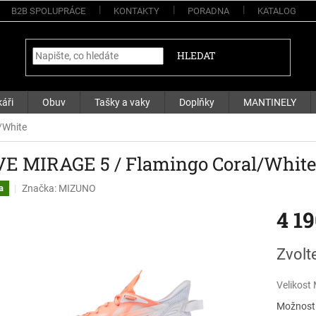
B2B SPOLUPRÁCE
KONTAKTY
PORADNA
KATALOG
HLEDAT
áři
Obuv
Tašky a vaky
Doplňky
MANTINELY
/White
E MIRAGE 5 / Flamingo Coral/White
Značka:
MIZUNO
a
4 1
Měrná
Zvolt
cena:
Velikost
Možnosti