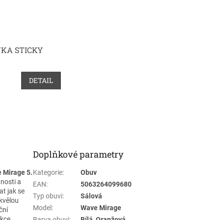
KA STICKY
DETAIL
Doplňkové parametry
 Mirage 5.
Kategorie
:
Obuv
nosti a
EAN
:
5063264099680
at jak se
Typ obuvi
:
Sálová
skvělou
Model
:
Wave Mirage
ční
ukce
Barva obuvi
:
Bílá, Oranžová