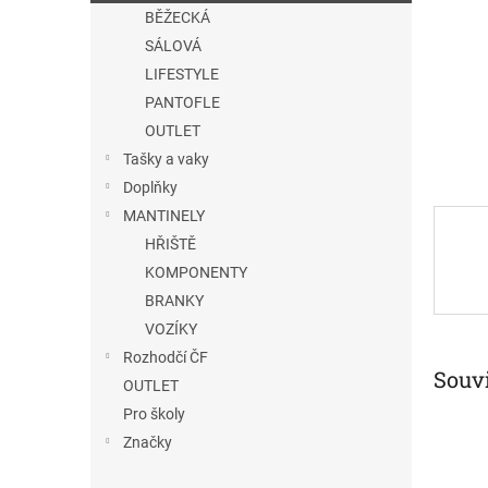
n
BĚŽECKÁ
e
SÁLOVÁ
l
LIFESTYLE
PANTOFLE
OUTLET
Tašky a vaky
Doplňky
MANTINELY
HŘIŠTĚ
KOMPONENTY
BRANKY
VOZÍKY
Rozhodčí ČF
Souvi
OUTLET
Pro školy
Značky