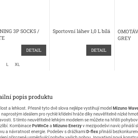
NING 3P SOCKS /
Sportovní láhev 1,0 L bílá
OMOTÁV
TE
GREY
DETAIL
DETAIL
L
XL
ailní popis produktu
lost a lehkost. Přesně tyto dvě slova nejlépe vystihují model
Mizuno Wave
 naprostým ideálem pro rychlé křídelní hráče díky neuvěřitelně nízké hmot
navosti. S tímto neuvěřitelně lehkým modelem se můžete na hřišti pohybov
zlíbí. Kombinace
PoWnCe
a
Mizuno Enerzy
v mezipodešvi navíc přináší 
vu a návratnost energie. Podešev s drážkami
D-flex
přináší bezkonkuren
hlení přirozeně usměrňující pohyby vašich nohou. Inovativní nová konstr