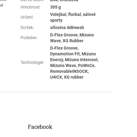
né
Hmotnost
:
305 g
Volejbal, florbal, sálové
Určení
:
sporty
Svršek
:
síťovina AIRmesh
D-Flex Groove, Mizuno
Podešev
:
Wave, XG Rubber
D-Flex Groove,
Dynamotion Fit, Mizuno
Enerzy, Mizuno Intercool,
Technologie
:
Mizuno Wave, PoWnCe,
RemovableINSOCK,
U4iCX, XG rubber
Facebook