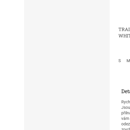
TRAI
WHI
S
M
Det
Rych
Jsou
přil
vám 
odez
zryc