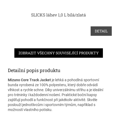
SLICKS láhev 1,0 L bílá/zlatá
DETAIL
ZOBRAZIT VŠECHNY SOUVISEJÍCÍ PRODUKTY
Detailní popis produktu
Mizuno Core Track Jacket
je lehká a pohodlná sportovní
bunda vyrobená ze 100% polyesteru, který dobře odvádí
vlhkost a rychle schne. Díky univerzálnímu střihu a je ideální
pro tréninky i každodenní nošení. Praktické boční kapsy
zajišťují pohodlí a funkčnost při jakékoliv aktivitě. Skvěle
poslouží jednotlivcům i sportovním týmům, například s
možností vlastního potisku.