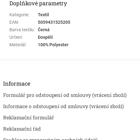
Doplňkové parametry
Kategorie
:
Textil
EAN
:
5059431525205
Barva textilu
:
Černá
Určení
:
Dospělí
Materiál
:
100% Polyester
Z
á
p
a
Informace
t
Formulář pro odstoupení od smlouvy (vrácení zboží)
í
Informace o odstoupení od smlouvy (vrácení zboží)
Reklamační formulář
Reklamační řád
Souhlas se zpracováním osobních údajů