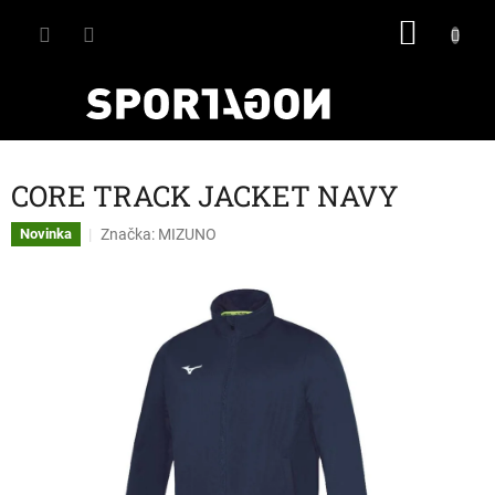
Přejít
NÁKU
na
obsah
KOŠÍK
CORE TRACK JACKET NAVY
Značka:
MIZUNO
Novinka