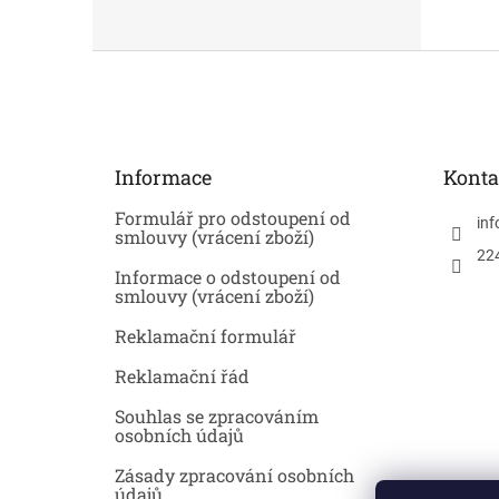
Z
á
p
a
t
Informace
Konta
í
Formulář pro odstoupení od
inf
smlouvy (vrácení zboží)
22
Informace o odstoupení od
smlouvy (vrácení zboží)
Reklamační formulář
Reklamační řád
Souhlas se zpracováním
osobních údajů
Zásady zpracování osobních
údajů