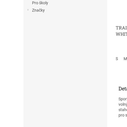
Pro školy
Značky
TRAI
WHI
S
M
Det
Spor
voln
stah
pro 