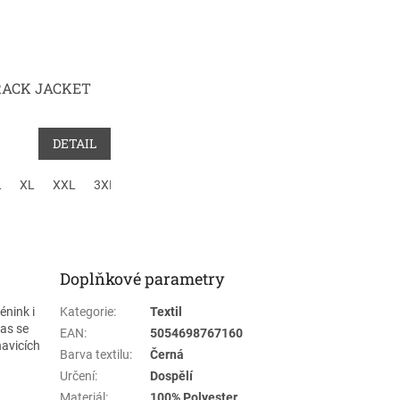
RACK JACKET
DETAIL
L
XL
XXL
3XL
4XL
Doplňkové parametry
énink i
Kategorie
:
Textil
pas se
EAN
:
5054698767160
havicích
Barva textilu
:
Černá
Určení
:
Dospělí
Materiál
:
100% Polyester