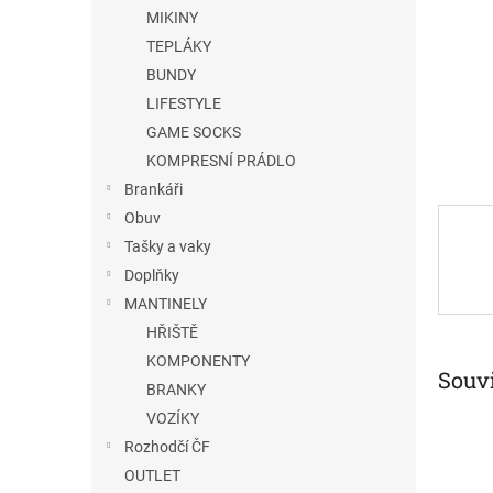
n
MIKINY
e
TEPLÁKY
l
BUNDY
LIFESTYLE
GAME SOCKS
KOMPRESNÍ PRÁDLO
Brankáři
Obuv
Tašky a vaky
Doplňky
MANTINELY
HŘIŠTĚ
KOMPONENTY
Souvi
BRANKY
VOZÍKY
Rozhodčí ČF
OUTLET