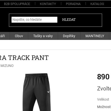
B2B SPOLUPRÁCE
KONTAKTY
PORADNA
KATALOG
HLEDAT
áři
Obuv
Tašky a vaky
Doplňky
MANTINELY
A TRACK PANT
:
MIZUNO
890
Měrná
Zvolt
cena:
Velikost
Možnosti