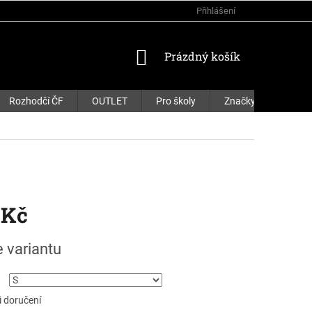
Přihlášení
NÁKUPNÍ
Prázdný košík
KOŠÍK
Rozhodčí ČF
OUTLET
Pro školy
Značky
 Kč
e variantu
 doručení