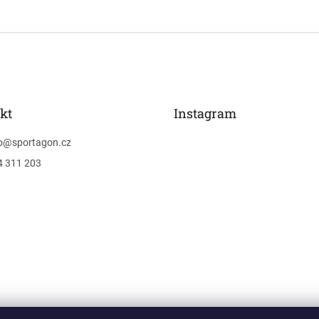
kt
Instagram
o
@
sportagon.cz
4 311 203