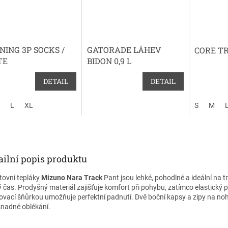
NING 3P SOCKS /
GATORADE LÁHEV
CORE T
TE
BIDON 0,9 L
DETAIL
DETAIL
L
XL
S
M
ailní popis produktu
tovní tepláky
Mizuno Nara Track
Pant jsou lehké, pohodlné a ideální na tr
ý čas. Prodyšný materiál zajišťuje komfort při pohybu, zatímco elastický 
ovací šňůrkou umožňuje perfektní padnutí. Dvě boční kapsy a zipy na no
snadné oblékání.