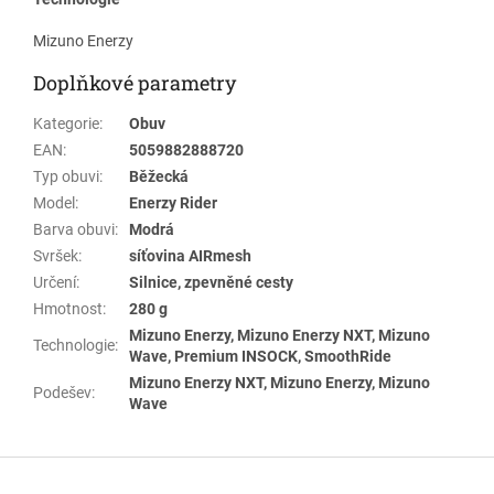
Mizuno Enerzy
Doplňkové parametry
Kategorie
:
Obuv
EAN
:
5059882888720
Typ obuvi
:
Běžecká
Model
:
Enerzy Rider
Barva obuvi
:
Modrá
Svršek
:
síťovina AIRmesh
Určení
:
Silnice, zpevněné cesty
Hmotnost
:
280 g
Mizuno Enerzy, Mizuno Enerzy NXT, Mizuno
Technologie
:
Wave, Premium INSOCK, SmoothRide
Mizuno Enerzy NXT, Mizuno Enerzy, Mizuno
Podešev
:
Wave
Z
á