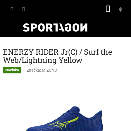
Přejít
NÁKU
na
obsah
KOŠÍK
ENERZY RIDER Jr(C) / Surf the
Web/Lightning Yellow
Značka:
MIZUNO
Novinka