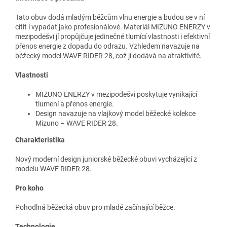
Tato obuv dodá mladým běžcům vlnu energie a budou se v ní
cítit i vypadat jako profesionálové. Materiál MIZUNO ENERZY v
mezipodešvi jí propůjčuje jedinečné tlumící vlastnosti i efektivní
přenos energie z dopadu do odrazu. Vzhledem navazuje na
běžecký model WAVE RIDER 28, což jí dodává na atraktivitě.
Vlastnosti
MIZUNO ENERZY v mezipodešvi poskytuje vynikající
tlumení a přenos energie.
Design navazuje na vlajkový model běžecké kolekce
Mizuno – WAVE RIDER 28.
Charakteristika
Nový moderní design juniorské běžecké obuvi vycházející z
modelu WAVE RIDER 28.
Pro koho
Pohodlná běžecká obuv pro mladé začínající běžce.
Technologie