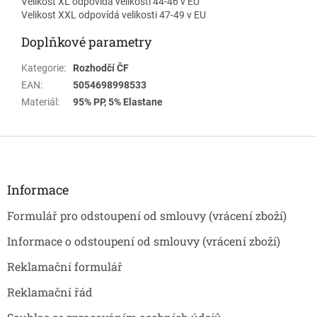
Velikost XL odpovídá velikosti 44-46 v EU
Velikost XXL odpovídá velikosti 47-49 v EU
Doplňkové parametry
Kategorie
:
Rozhodčí ČF
EAN
:
5054698998533
Materiál
:
95% PP, 5% Elastane
Z
á
p
a
Informace
t
Formulář pro odstoupení od smlouvy (vrácení zboží)
í
Informace o odstoupení od smlouvy (vrácení zboží)
Reklamační formulář
Reklamační řád