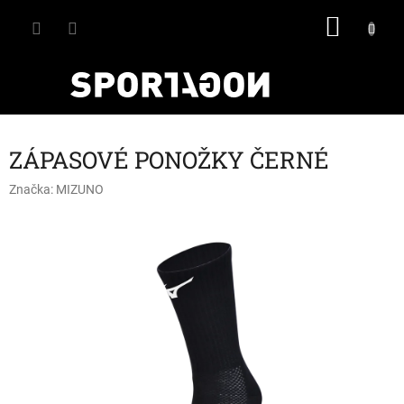
Přejít
NÁKU
na
obsah
KOŠÍK
ZÁPASOVÉ PONOŽKY ČERNÉ
Značka:
MIZUNO