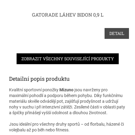
GATORADE LÁHEV BIDON 0,9 L
DETAIL
ZOBRAZIT VŠECHNY SOUVISEJÍCÍ PRODUKTY
Detailní popis produktu
Kvalitní sportovní ponožky
Mizuno
jsou navrženy pro
maximální pohodlí a podporu během pohybu. Díky funkčnímu
materiálu skvěle odvádějí pot, zajišťují prodyšnost a udržují
nohy v suchu i při intenzivní zátěži. Zesílené části v oblasti paty
a špičky přinášejí vyšší odolnost a dlouhou životnost.
Jsou ideální pro všechny druhy sportů – od florbalu, házené či
volejbalu až po běh nebo fitness.