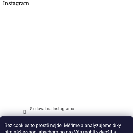
Instagram
Sledovat na Instagramu
Facebook
Bez cookies to prostě nejde. Měříme a analyzujeme díky
nim náš e-shop, abychom ho pro Vás mohli vylepšit a