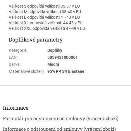
Velikost S odpovídá velikosti 35-37 v EU
Velikost M odpovídá velikosti 38-40 v EU
Velikost L odpovídá velikosti 41-43 v EU
Velikost XL odpovídá velikosti 44-46 v EU
Velikost XXL odpovídá velikosti 47-49 v EU
Doplňkové parametry
Kategorie
:
Doplňky
EAN
:
5059431000061
Barva
:
Modrá
Materiálové složení
:
95% PP, 5% Elastane
Z
á
p
a
Informace
t
Formulář pro odstoupení od smlouvy (vrácení zboží)
í
Informace o odstoupení od smlouvy (vrácení zboží)