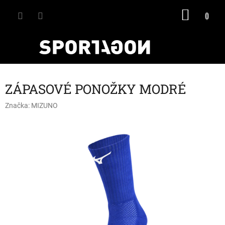
Přejít
NÁKU
na
obsah
KOŠÍK
ZÁPASOVÉ PONOŽKY MODRÉ
Značka:
MIZUNO