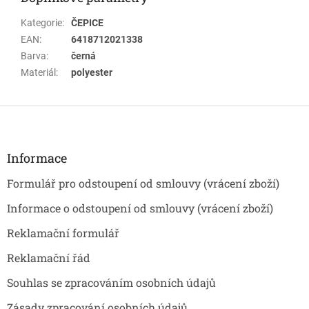
Kategorie
:
ČEPICE
EAN
:
6418712021338
Barva
:
černá
Materiál
:
polyester
Z
á
p
a
Informace
t
Formulář pro odstoupení od smlouvy (vrácení zboží)
í
Informace o odstoupení od smlouvy (vrácení zboží)
Reklamační formulář
Reklamační řád
Souhlas se zpracováním osobních údajů
Zásady zpracování osobních údajů