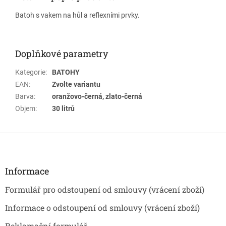
Batoh s vakem na hůl a reflexními prvky.
Doplňkové parametry
Kategorie
:
BATOHY
EAN
:
Zvolte variantu
Barva
:
oranžovo-černá, zlato-černá
Objem
:
30 litrů
Z
á
p
a
Informace
t
Formulář pro odstoupení od smlouvy (vrácení zboží)
í
Informace o odstoupení od smlouvy (vrácení zboží)
Reklamační formulář