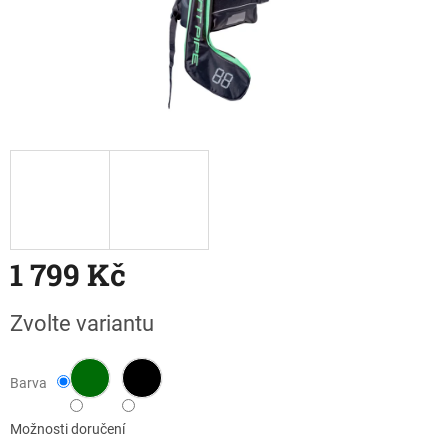
1 799 Kč
Měrná
Zvolte variantu
cena:
Barva
Možnosti doručení