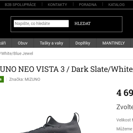
B2B SPOLUPRÁCE
KONTAKTY
PORADNA
KATALOG
HLEDAT
áři
Obuv
Tašky a vaky
Doplňky
MANTINELY
/White/Blue Jewel
UNO NEO VISTA 3 / Dark Slate/White
Značka:
MIZUNO
a
4 6
Měrná
Zvolt
cena:
Velikost
Můžeme d