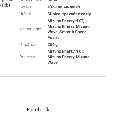
o sobě.
Svršek
:
síťovina AIRmesh
Určení
:
Silnice, zpevněné cesty
Mizuno Enerzy NXT,
Mizuno Enerzy, Mizuno
Technologie
:
Wave, Smooth Speed
Assist
Hmotnost
:
266 g
Mizuno Enerzy NXT,
Podešev
:
Mizuno Enerzy, Mizuno
Wave
Facebook