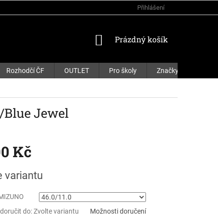
Přihlášení
NÁKUPNÍ
Prázdný košík
KOŠÍK
Rozhodčí ČF
OUTLET
Pro školy
Značky
/Blue Jewel
90 Kč
e variantu
 MIZUNO
oručit do:
Zvolte variantu
Možnosti doručení