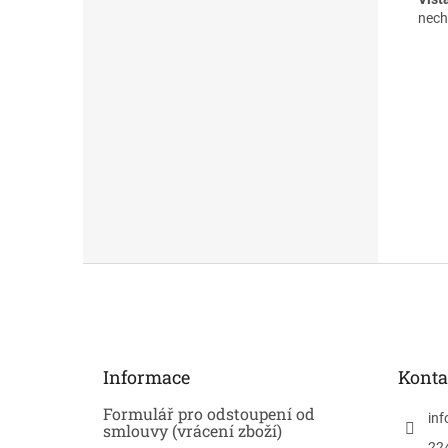
nech
Z
á
p
a
t
Informace
Konta
í
Formulář pro odstoupení od
inf
smlouvy (vrácení zboží)
22