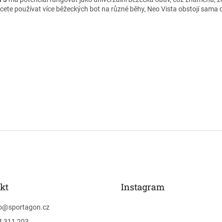
cete používat více běžeckých bot na různé běhy, Neo Vista obstojí sama 
kt
Instagram
o
@
sportagon.cz
4 311 203