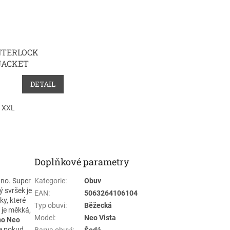
NTERLOCK
JACKET
DETAIL
XXL
Doplňkové parametry
no. Super
Kategorie
:
Obuv
ý svršek je
EAN
:
5063264106104
ky, které
Typ obuvi
:
Běžecká
 je měkká,
Model
:
Neo Vista
no Neo
že pokud
Barva obuvi
:
Šedá