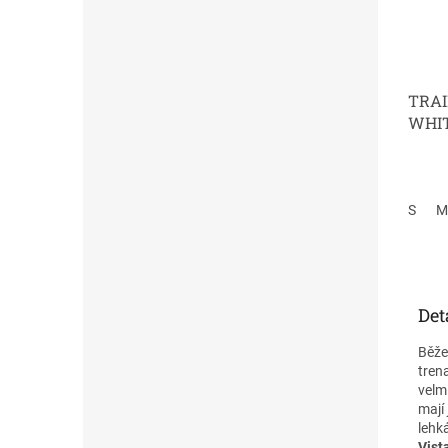
TRAI
WHI
S
M
Det
Běže
trena
velmi
mají
lehk
Vist