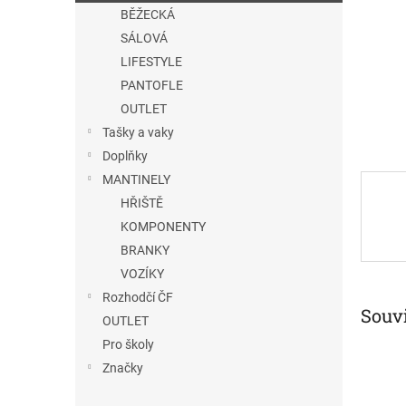
n
BĚŽECKÁ
e
SÁLOVÁ
l
LIFESTYLE
PANTOFLE
OUTLET
Tašky a vaky
Doplňky
MANTINELY
HŘIŠTĚ
KOMPONENTY
BRANKY
VOZÍKY
Rozhodčí ČF
Souvi
OUTLET
Pro školy
Značky