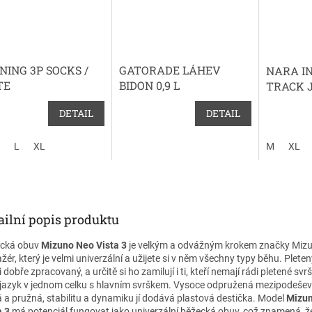
NING 3P SOCKS /
GATORADE LÁHEV
NARA I
TE
BIDON 0,9 L
TRACK 
DETAIL
DETAIL
L
XL
M
XL
ailní popis produktu
cká obuv
Mizuno Neo Vista 3
je velkým a odvážným krokem značky Mizu
žér, který je velmi univerzální a užijete si v něm všechny typy běhu. Pleten
 dobře zpracovaný, a určitě si ho zamilují i ti, kteří nemají rádi pletené svrš
 jazyk v jednom celku s hlavním svrškem. Vysoce odpružená mezipodešev
á a pružná, stabilitu a dynamiku jí dodává plastová destička. Model
Mizu
a 3
má potenciál fungovat jako univerzální běžecká obuv, což znamená, 