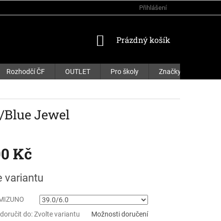
Přihlášení
NÁKUPNÍ
Prázdný košík
KOŠÍK
Rozhodčí ČF
OUTLET
Pro školy
Značky
/Blue Jewel
90 Kč
e variantu
 MIZUNO
oručit do:
Zvolte variantu
Možnosti doručení