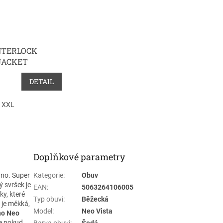
NTERLOCK
JACKET
DETAIL
XXL
Doplňkové parametry
no. Super
Kategorie
:
Obuv
ý svršek je
EAN
:
5063264106005
ky, které
Typ obuvi
:
Běžecká
 je měkká,
Model
:
Neo Vista
no Neo
že pokud
Barva obuvi
:
Šedá