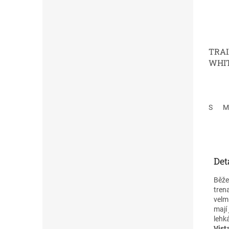
TRAI
WHI
S
M
Det
Běže
trena
velmi
mají
lehk
Vist