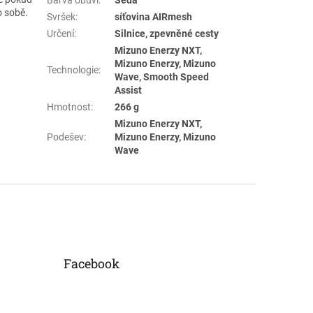
o sobě.
Svršek
:
síťovina AIRmesh
Určení
:
Silnice, zpevněné cesty
Mizuno Enerzy NXT,
Mizuno Enerzy, Mizuno
Technologie
:
Wave, Smooth Speed
Assist
Hmotnost
:
266 g
Mizuno Enerzy NXT,
Podešev
:
Mizuno Enerzy, Mizuno
Wave
Facebook