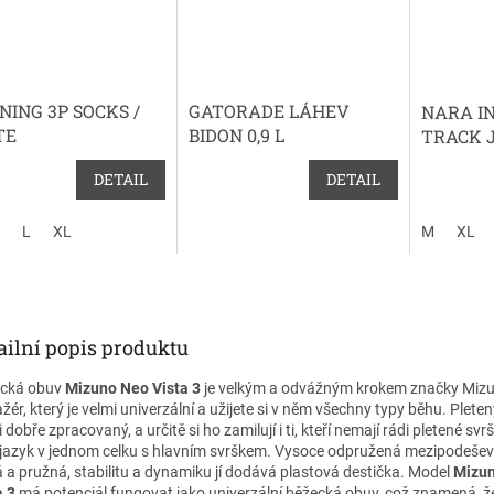
NING 3P SOCKS /
GATORADE LÁHEV
NARA I
TE
BIDON 0,9 L
TRACK 
DETAIL
DETAIL
L
XL
M
XL
ailní popis produktu
cká obuv
Mizuno Neo Vista 3
je velkým a odvážným krokem značky Mizu
žér, který je velmi univerzální a užijete si v něm všechny typy běhu. Pleten
 dobře zpracovaný, a určitě si ho zamilují i ti, kteří nemají rádi pletené svrš
 jazyk v jednom celku s hlavním svrškem. Vysoce odpružená mezipodešev
á a pružná, stabilitu a dynamiku jí dodává plastová destička. Model
Mizu
a 3
má potenciál fungovat jako univerzální běžecká obuv, což znamená, 