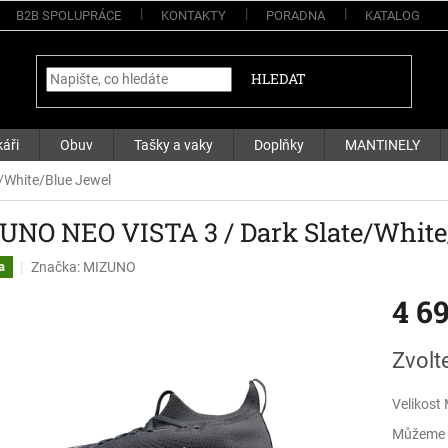
B2B SPOLUPRÁCE
KONTAKTY
PORADNA
KATALOG
HLEDAT
áři
Obuv
Tašky a vaky
Doplňky
MANTINELY
/White/Blue Jewel
UNO NEO VISTA 3 / Dark Slate/White
Značka:
MIZUNO
a
4 6
Měrná
Zvolt
cena:
Velikost
Můžeme d