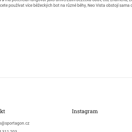
cete používat více běžeckých bot na různé běhy, Neo Vista obstojí sama 
kt
Instagram
o
@
sportagon.cz
4 311 203