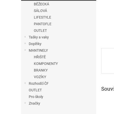
n
BĚŽECKÁ
e
SÁLOVÁ
l
LIFESTYLE
PANTOFLE
OUTLET
Tašky a vaky
Doplňky
MANTINELY
HŘIŠTĚ
KOMPONENTY
BRANKY
VOZÍKY
Rozhodčí ČF
Souvi
OUTLET
Pro školy
Značky