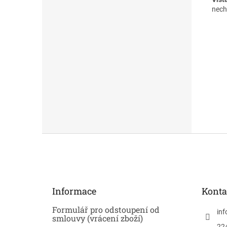
nech
Z
á
p
a
t
Informace
Konta
í
Formulář pro odstoupení od
inf
smlouvy (vrácení zboží)
22