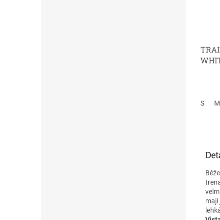
TRAI
WHI
S
M
Det
Běže
trena
velmi
mají
lehk
Vist