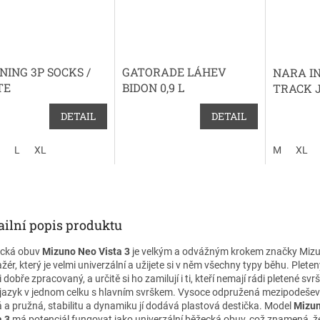
NING 3P SOCKS /
GATORADE LÁHEV
NARA I
TE
BIDON 0,9 L
TRACK 
DETAIL
DETAIL
L
XL
M
XL
ailní popis produktu
cká obuv
Mizuno Neo Vista 3
je velkým a odvážným krokem značky Mizu
žér, který je velmi univerzální a užijete si v něm všechny typy běhu. Pleten
 dobře zpracovaný, a určitě si ho zamilují i ti, kteří nemají rádi pletené svrš
 jazyk v jednom celku s hlavním svrškem. Vysoce odpružená mezipodešev
á a pružná, stabilitu a dynamiku jí dodává plastová destička. Model
Mizu
a 3
má potenciál fungovat jako univerzální běžecká obuv, což znamená, 