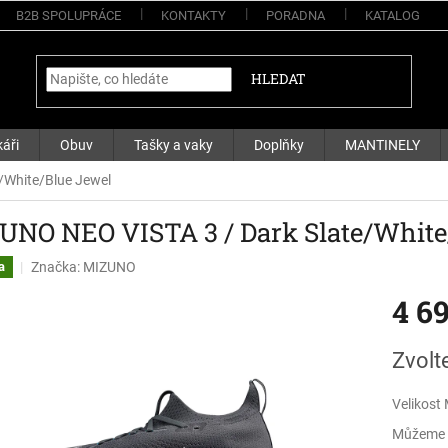
B2B SPOLUPRÁCE
KONTAKTY
PORADNA
KATALOG
HLEDAT
áři
Obuv
Tašky a vaky
Doplňky
MANTINELY
/White/Blue Jewel
UNO NEO VISTA 3 / Dark Slate/White
Značka:
MIZUNO
a
4 6
Měrná
Zvolt
cena:
Velikost
Můžeme d