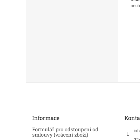
nech
Z
á
p
a
t
Informace
Konta
í
Formulář pro odstoupení od
inf
smlouvy (vrácení zboží)
22