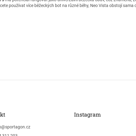
cete používat více běžeckých bot na různé běhy, Neo Vista obstojí sama 
kt
Instagram
o
@
sportagon.cz
4 311 203