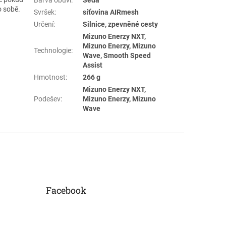
o sobě.
Svršek
:
síťovina AIRmesh
Určení
:
Silnice, zpevněné cesty
Mizuno Enerzy NXT,
Mizuno Enerzy, Mizuno
Technologie
:
Wave, Smooth Speed
Assist
Hmotnost
:
266 g
Mizuno Enerzy NXT,
Podešev
:
Mizuno Enerzy, Mizuno
Wave
Facebook