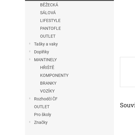
n
BĚŽECKÁ
e
SÁLOVÁ
l
LIFESTYLE
PANTOFLE
OUTLET
Tašky a vaky
Doplňky
MANTINELY
HŘIŠTĚ
KOMPONENTY
BRANKY
VOZÍKY
Rozhodčí ČF
Souvi
OUTLET
Pro školy
Značky