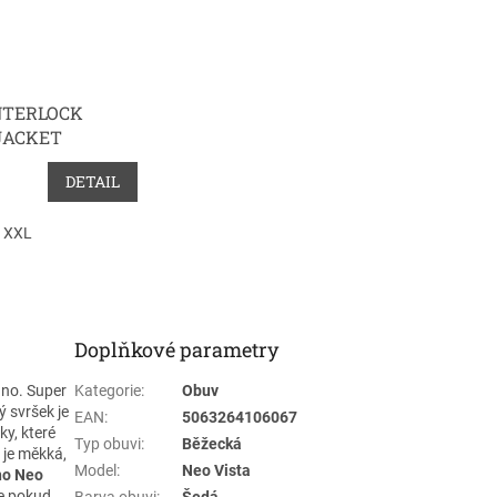
NTERLOCK
JACKET
DETAIL
XXL
Doplňkové parametry
no. Super
Kategorie
:
Obuv
ý svršek je
EAN
:
5063264106067
ky, které
Typ obuvi
:
Běžecká
 je měkká,
Model
:
Neo Vista
no Neo
že pokud
Barva obuvi
:
Šedá