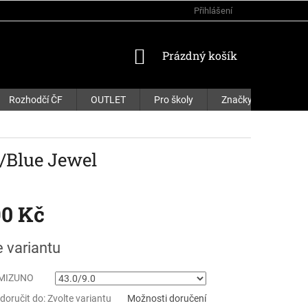
Přihlášení
NÁKUPNÍ
Prázdný košík
KOŠÍK
Rozhodčí ČF
OUTLET
Pro školy
Značky
/Blue Jewel
90 Kč
e variantu
 MIZUNO
oručit do:
Zvolte variantu
Možnosti doručení