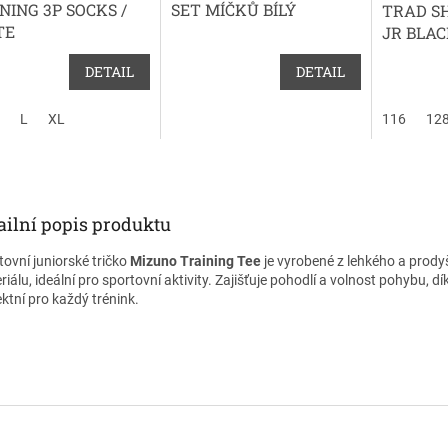
NING 3P SOCKS /
SET MÍČKŮ BÍLÝ
TRAD S
TE
JR BLAC
DETAIL
DETAIL
L
XL
116
12
ailní popis produktu
tovní juniorské tričko
Mizuno Training Tee
je vyrobené z lehkého a prod
iálu, ideální pro sportovní aktivity. Zajišťuje pohodlí a volnost pohybu, d
ektní pro každý trénink.