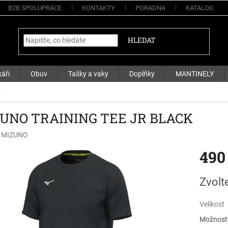
B2B SPOLUPRÁCE
KONTAKTY
PORADNA
KATALOG
HLEDAT
áři
Obuv
Tašky a vaky
Doplňky
MANTINELY
K
UNO TRAINING TEE JR BLACK
:
MIZUNO
490
Měrná
Zvolt
cena:
Velikost
Možnosti