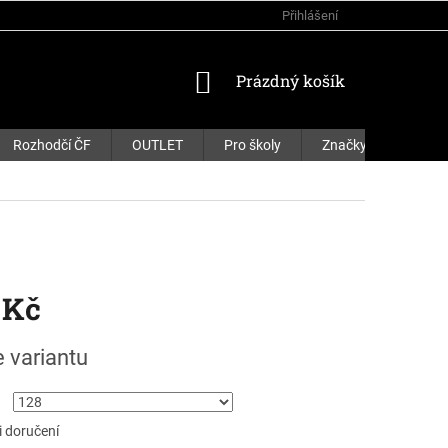
Přihlášení
NÁKUPNÍ
Prázdný košík
KOŠÍK
Rozhodčí ČF
OUTLET
Pro školy
Značky
 Kč
e variantu
 doručení