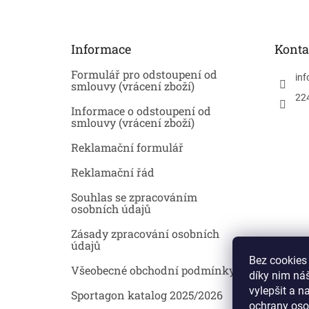
p
a
t
Informace
Konta
í
Formulář pro odstoupení od
inf
smlouvy (vrácení zboží)
22
Informace o odstoupení od
smlouvy (vrácení zboží)
Reklamační formulář
Reklamační řád
Souhlas se zpracováním
osobních údajů
Zásady zpracování osobních
údajů
Bez cookies
Všeobecné obchodní podmínky
díky nim ná
vylepšit a n
Sportagon katalog 2025/2026
ochrany oso