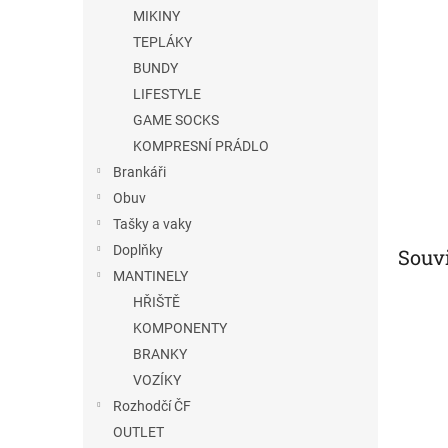
n
MIKINY
e
TEPLÁKY
l
BUNDY
LIFESTYLE
GAME SOCKS
KOMPRESNÍ PRÁDLO
Brankáři
Obuv
Tašky a vaky
Doplňky
Souvi
MANTINELY
HŘIŠTĚ
KOMPONENTY
BRANKY
VOZÍKY
Rozhodčí ČF
OUTLET