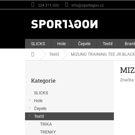
Přejít
224 311 203
info@sportagon.cz
na
obsah
SLICKS
Hole
Čepele
Textil
Brank
Domů
Textil
MIZUNO TRAINING TEE JR BLAC
P
MIZ
o
Přeskočit
s
Kategorie
Značka
kategorie
t
r
SLICKS
a
Hole
n
n
Čepele
í
Textil
p
TRIKA
a
TRENKY