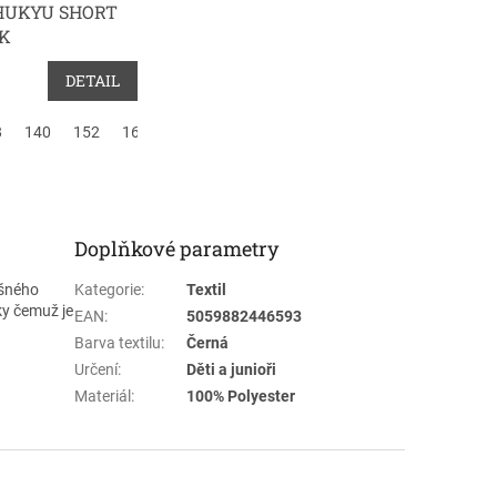
HUKYU SHORT
K
DETAIL
8
140
152
164
Doplňkové parametry
yšného
Kategorie
:
Textil
íky čemuž je
EAN
:
5059882446593
Barva textilu
:
Černá
Určení
:
Děti a junioři
Materiál
:
100% Polyester