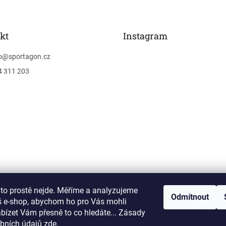
kt
Instagram
o
@
sportagon.cz
4 311 203
 to prostě nejde. Měříme a analyzujeme
Sledovat na Instagra
Odmítnout
š e-shop, abychom ho pro Vás mohli
abízet Vám přesně to co hledáte... Zásady
bních údajů
zde
.