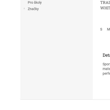
TRAI
Pro školy
WHI
Značky
S
M
Det
Spor
mater
perf
Z
á