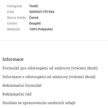
Kategorie
:
Textil
EAN
:
5059431797343
Barva textilu
:
Černá
Určení
:
Dospělí
Materiál
:
100% Polyester
Z
á
p
a
Informace
t
Formulář pro odstoupení od smlouvy (vrácení zboží)
í
Informace o odstoupení od smlouvy (vrácení zboží)
Reklamační formulář
Reklamační řád
Souhlas se zpracováním osobních údajů