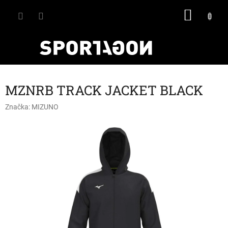
Přejít
NÁKU
na
obsah
KOŠÍK
MZNRB TRACK JACKET BLACK
Značka:
MIZUNO