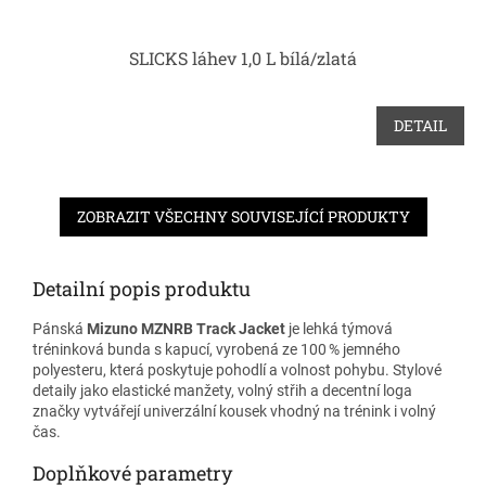
SLICKS láhev 1,0 L bílá/zlatá
DETAIL
ZOBRAZIT VŠECHNY SOUVISEJÍCÍ PRODUKTY
Detailní popis produktu
Pánská
Mizuno MZNRB Track Jacket
je lehká týmová
tréninková bunda s kapucí, vyrobená ze 100 % jemného
polyesteru, která poskytuje pohodlí a volnost pohybu. Stylové
detaily jako elastické manžety, volný střih a decentní loga
značky vytvářejí univerzální kousek vhodný na trénink i volný
čas.
Doplňkové parametry