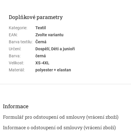
Doplňkové parametry
Kategorie
:
Textil
EAN
:
Zvolte variantu
Barva textilu
:
Černá
Určení
:
Dospělí, Děti a junioři
Barva
:
černá
Velikost
:
XS-4XL
Materiál
:
polyester + elastan
Z
á
p
a
Informace
t
Formulář pro odstoupení od smlouvy (vrácení zboží)
í
Informace o odstoupení od smlouvy (vrácení zboží)