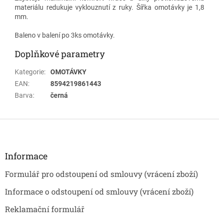
materiálu redukuje vyklouznutí z ruky. Šířka omotávky je 1,8
mm.
Baleno v balení po 3ks omotávky.
Doplňkové parametry
Kategorie
:
OMOTÁVKY
EAN
:
8594219861443
Barva
:
černá
Z
á
p
a
Informace
t
Formulář pro odstoupení od smlouvy (vrácení zboží)
í
Informace o odstoupení od smlouvy (vrácení zboží)
Reklamační formulář