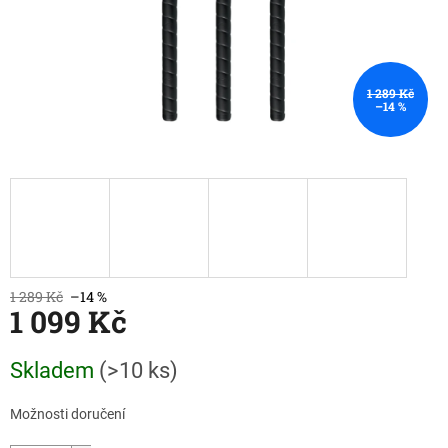
1 289 Kč
–14 %
1 289 Kč
–14 %
1 099 Kč
Měrná
Skladem
(>10 ks)
cena:
Možnosti doručení