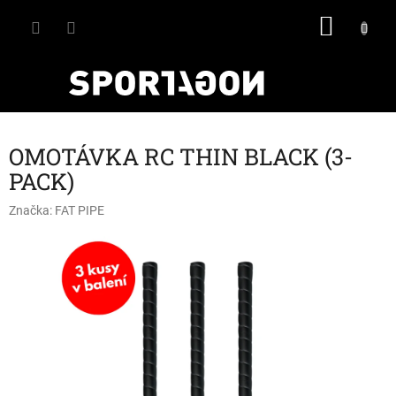
Přejít
NÁKU
na
obsah
KOŠÍK
OMOTÁVKA RC THIN BLACK (3-
PACK)
Značka:
FAT PIPE