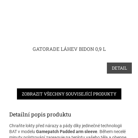
GATORADE LÁHEV BIDON 0,9 L
DETAIL
ZOBRAZIT VŠECHNY SOUVISEJÍCÍ PRODUKTY
Detailní popis produktu
Chraňte lokty před nárazy a pády díky jedinečné technologii
BAT v modelu
Gamepatch Padded arm sleeve
. Během necelé
minuty polstrování zareaguje na teplotu vašeho těla a obepne