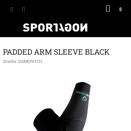
Přejít
NÁKU
na
obsah
KOŠÍK
PADDED ARM SLEEVE BLACK
Značka:
GAMEPATCH