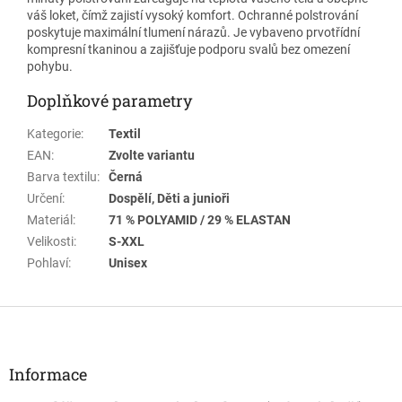
váš loket, čímž zajistí vysoký komfort. Ochranné polstrování
poskytuje maximální tlumení nárazů. Je vybaveno prvotřídní
kompresní tkaninou a zajišťuje podporu svalů bez omezení
pohybu.
Doplňkové parametry
Kategorie
:
Textil
EAN
:
Zvolte variantu
Barva textilu
:
Černá
Určení
:
Dospělí, Děti a junioři
Materiál
:
71 % POLYAMID / 29 % ELASTAN
Velikosti
:
S-XXL
Pohlaví
:
Unisex
Z
á
p
a
Informace
t