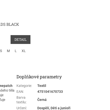
ADS BLACK
DETAIL
S
M
L
XL
XXL
Doplňkové parametry
mepatch
Kategorie
:
Textil
ašeho těla
EAN
:
4751041670733
uje
Barva
ťuje
Černá
textilu
:
Určení
:
Dospělí, Děti a junioři