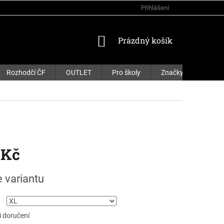
Přihlášení
NÁKUPNÍ
Prázdný košík
KOŠÍK
Rozhodčí ČF
OUTLET
Pro školy
Značky
 Kč
e variantu
 doručení