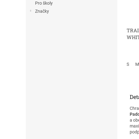
Pro školy
Značky
TRAI
WHI
S
M
Det
Chra
Padd
a ob
maxi
podp