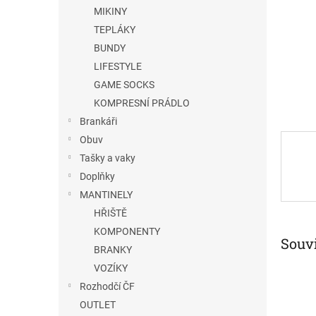
n
MIKINY
e
TEPLÁKY
l
BUNDY
LIFESTYLE
GAME SOCKS
KOMPRESNÍ PRÁDLO
Brankáři
Obuv
Tašky a vaky
Doplňky
MANTINELY
HŘIŠTĚ
KOMPONENTY
Souvi
BRANKY
VOZÍKY
Rozhodčí ČF
OUTLET