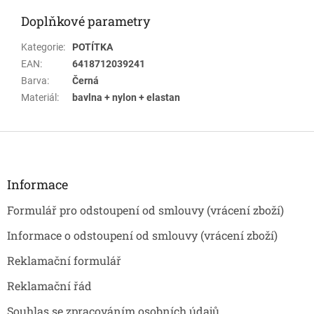
Doplňkové parametry
Kategorie
:
POTÍTKA
EAN
:
6418712039241
Barva
:
Černá
Materiál
:
bavlna + nylon + elastan
Z
á
p
a
Informace
t
Formulář pro odstoupení od smlouvy (vrácení zboží)
í
Informace o odstoupení od smlouvy (vrácení zboží)
Reklamační formulář
Reklamační řád
Souhlas se zpracováním osobních údajů