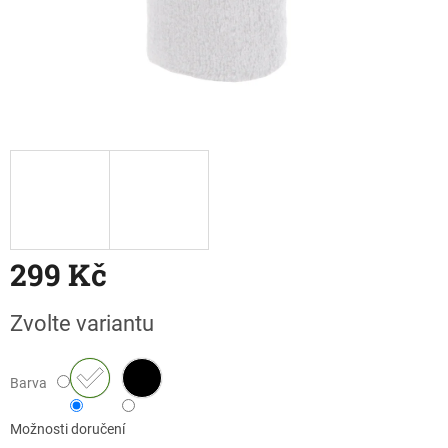
299 Kč
Měrná
Zvolte variantu
cena:
Barva
Možnosti doručení