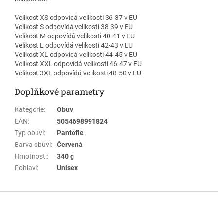
Velikost XS odpovídá velikosti 36-37 v EU
Velikost S odpovídá velikosti 38-39 v EU
Velikost M odpovídá velikosti 40-41 v EU
Velikost L odpovídá velikosti 42-43 v EU
Velikost XL odpovídá velikosti 44-45 v EU
Velikost XXL odpovídá velikosti 46-47 v EU
Velikost 3XL odpovídá velikosti 48-50 v EU
Doplňkové parametry
Kategorie
:
Obuv
EAN
:
5054698991824
Typ obuvi
:
Pantofle
Barva obuvi
:
Červená
Hmotnost:
:
340 g
Pohlaví
:
Unisex
Z
á
p