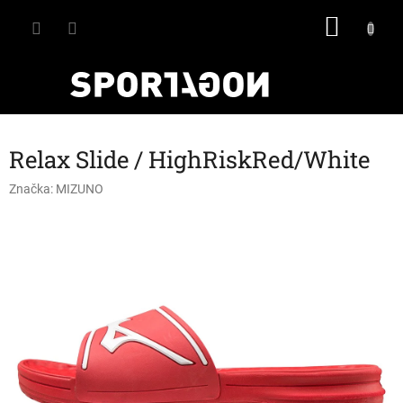
Přejít
NÁKU
na
obsah
KOŠÍK
Relax Slide / HighRiskRed/White
Značka:
MIZUNO