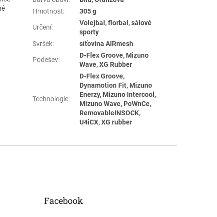
né
Hmotnost
:
305 g
Volejbal, florbal, sálové
Určení
:
sporty
Svršek
:
síťovina AIRmesh
D-Flex Groove, Mizuno
Podešev
:
Wave, XG Rubber
D-Flex Groove,
Dynamotion Fit, Mizuno
Enerzy, Mizuno Intercool,
Technologie
:
Mizuno Wave, PoWnCe,
RemovableINSOCK,
U4iCX, XG rubber
Facebook