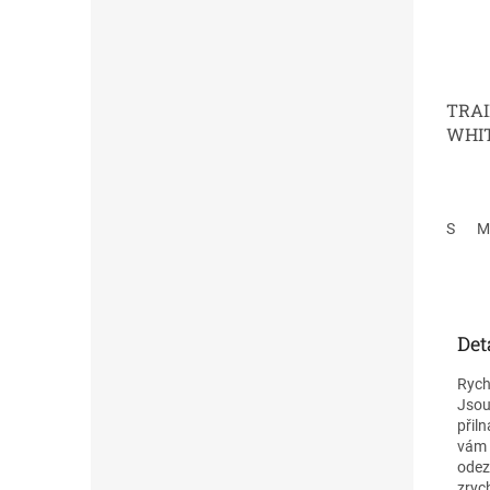
TRAI
WHI
S
M
Det
Rych
Jsou
přil
vám 
odez
zryc