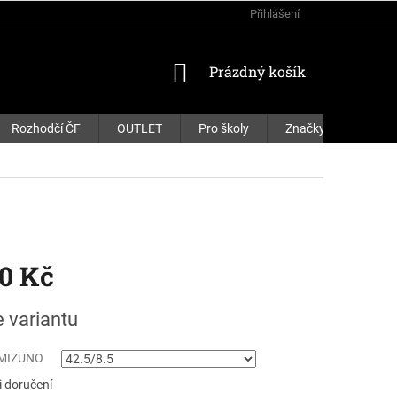
Přihlášení
NÁKUPNÍ
Prázdný košík
KOŠÍK
Rozhodčí ČF
OUTLET
Pro školy
Značky
90 Kč
e variantu
 MIZUNO
 doručení