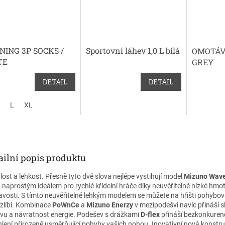
NING 3P SOCKS /
Sportovní láhev 1,0 L bílá
OMOTÁV
TE
GREY
DETAIL
DETAIL
L
XL
ailní popis produktu
lost a lehkost. Přesně tyto dvě slova nejlépe vystihují model
Mizuno Wave
 naprostým ideálem pro rychlé křídelní hráče díky neuvěřitelně nízké hmot
navosti. S tímto neuvěřitelně lehkým modelem se můžete na hřišti pohybov
zlíbí. Kombinace
PoWnCe
a
Mizuno Enerzy
v mezipodešvi navíc přináší 
vu a návratnost energie. Podešev s drážkami
D-flex
přináší bezkonkuren
hlení přirozeně usměrňující pohyby vašich nohou. Inovativní nová konstr