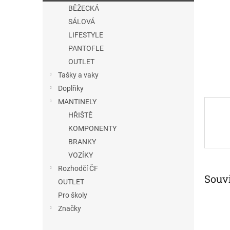
n
BĚŽECKÁ
e
SÁLOVÁ
l
LIFESTYLE
PANTOFLE
OUTLET
Tašky a vaky
Doplňky
MANTINELY
HŘIŠTĚ
KOMPONENTY
BRANKY
VOZÍKY
Rozhodčí ČF
Souvi
OUTLET
Pro školy
Značky