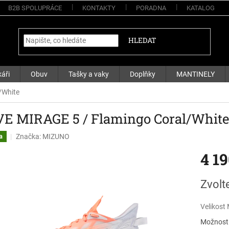
B2B SPOLUPRÁCE
KONTAKTY
PORADNA
KATALOG
HLEDAT
áři
Obuv
Tašky a vaky
Doplňky
MANTINELY
/White
E MIRAGE 5 / Flamingo Coral/White
Značka:
MIZUNO
a
4 1
Měrná
Zvolt
cena:
Velikost
Možnosti