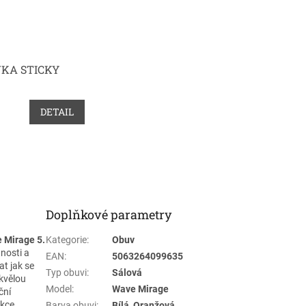
KA STICKY
DETAIL
Doplňkové parametry
 Mirage 5.
Kategorie
:
Obuv
nosti a
EAN
:
5063264099635
at jak se
Typ obuvi
:
Sálová
skvělou
Model
:
Wave Mirage
ční
ukce
Barva obuvi
:
Bílá, Oranžová