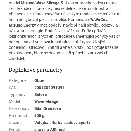
model
Mizuno Wave Mirage 5.
Jsou naprostým ideálem pro
rychlé křídelní hráče díky neuvěřitelně nízké hmotnosti a
přilnavosti. S tímto neuvěřitelně lehkým modelem se můžete na
hřišti pohybovat jak se vám zlíbí. Kombinace
PoWnCe
a
Mizuno Enerzy
v mezipodešvi navíc přináší skvělou odezvu a
návratnost energie. Podešev s drážkami
D-flex
přináší
bezkonkurenční zrychlení přirozeně usměrňující pohyby vašich
nohou. Inovativní nová konstrukce botičky využívající
oddělenou strečovou vnitřní a vnější vrstvu poskytuje úžasné
přizpůsobení, které se dokonale přizpůsobí tvaru vašich
chodidel.
Doplňkové parametry
Kategorie
:
Obuv
EAN
:
5063264099598
Typ obuvi
:
Sálová
Model
:
Wave Mirage
Barva obuvi
:
Bílá, Oranžová
Hmotnost
:
305 g
Určení
:
Volejbal, florbal, sálové sporty
Svršek
:
síťovina AIRmesh