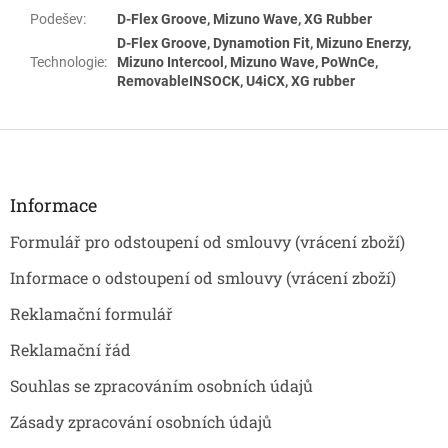
Podešev
:
D-Flex Groove, Mizuno Wave, XG Rubber
D-Flex Groove, Dynamotion Fit, Mizuno Enerzy,
Technologie
:
Mizuno Intercool, Mizuno Wave, PoWnCe,
RemovableINSOCK, U4iCX, XG rubber
Z
á
p
a
Informace
t
Formulář pro odstoupení od smlouvy (vrácení zboží)
í
Informace o odstoupení od smlouvy (vrácení zboží)
Reklamační formulář
Reklamační řád
Souhlas se zpracováním osobních údajů
Zásady zpracování osobních údajů