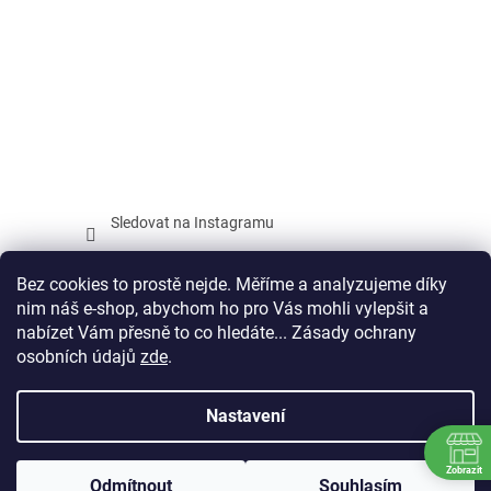
Sledovat na Instagramu
Facebook
Bez cookies to prostě nejde. Měříme a analyzujeme díky
nim náš e-shop, abychom ho pro Vás mohli vylepšit a
nabízet Vám přesně to co hledáte... Zásady ochrany
osobních údajů
zde
.
Vytvořil Shoptet
Nastavení
Copyright 2026
SPORTAGON.CZ
. Všechna práva vyhrazena.
Zobrazit
Odmítnout
Souhlasím
Upravit nastavení cookies