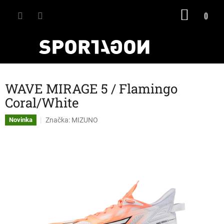
Přejít
NÁKU
na
obsah
KOŠÍK
WAVE MIRAGE 5 / Flamingo
Coral/White
Značka:
MIZUNO
Novinka