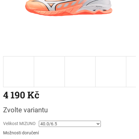
4 190 Kč
Měrná
Zvolte variantu
cena:
Velikost MIZUNO
Možnosti doručení