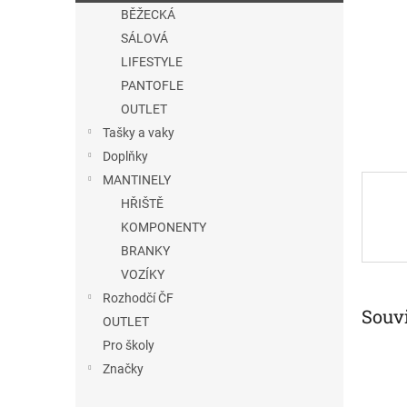
n
BĚŽECKÁ
e
SÁLOVÁ
l
LIFESTYLE
PANTOFLE
OUTLET
Tašky a vaky
Doplňky
MANTINELY
HŘIŠTĚ
KOMPONENTY
BRANKY
VOZÍKY
Rozhodčí ČF
Souvi
OUTLET
Pro školy
Značky