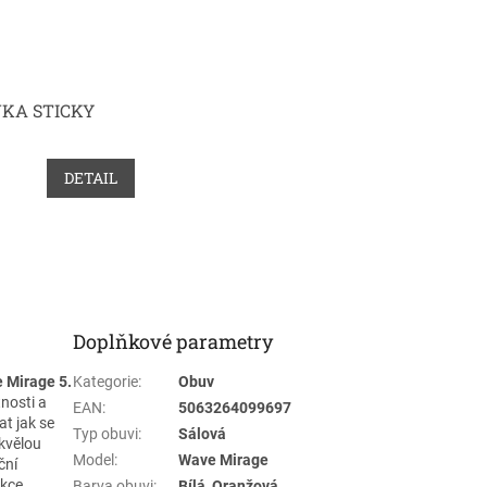
KA STICKY
DETAIL
Doplňkové parametry
 Mirage 5.
Kategorie
:
Obuv
nosti a
EAN
:
5063264099697
at jak se
Typ obuvi
:
Sálová
skvělou
Model
:
Wave Mirage
ční
ukce
Barva obuvi
:
Bílá, Oranžová