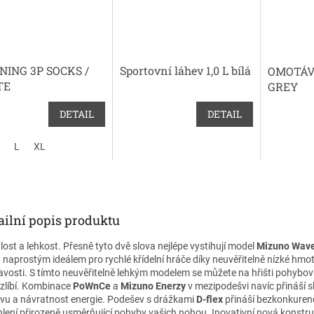
NING 3P SOCKS /
Sportovní láhev 1,0 L bílá
OMOTÁV
TE
GREY
DETAIL
DETAIL
L
XL
ailní popis produktu
lost a lehkost. Přesně tyto dvě slova nejlépe vystihují model
Mizuno Wave
 naprostým ideálem pro rychlé křídelní hráče díky neuvěřitelně nízké hmot
navosti. S tímto neuvěřitelně lehkým modelem se můžete na hřišti pohybov
zlíbí. Kombinace
PoWnCe
a
Mizuno Enerzy
v mezipodešvi navíc přináší 
vu a návratnost energie. Podešev s drážkami
D-flex
přináší bezkonkuren
hlení přirozeně usměrňující pohyby vašich nohou. Inovativní nová konstr