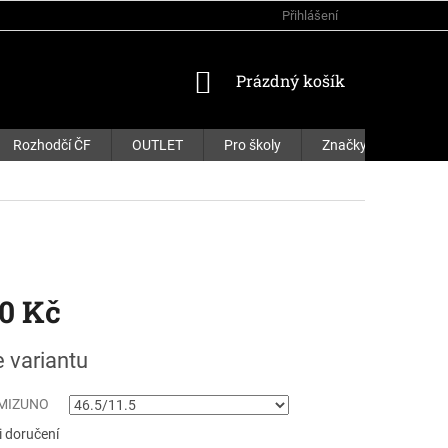
Přihlášení
NÁKUPNÍ
Prázdný košík
KOŠÍK
Rozhodčí ČF
OUTLET
Pro školy
Značky
90 Kč
e variantu
 MIZUNO
 doručení