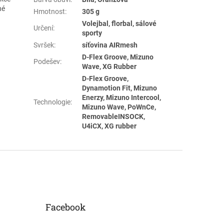
né
Hmotnost
:
305 g
Volejbal, florbal, sálové
Určení
:
sporty
Svršek
:
síťovina AIRmesh
D-Flex Groove, Mizuno
Podešev
:
Wave, XG Rubber
D-Flex Groove,
Dynamotion Fit, Mizuno
Enerzy, Mizuno Intercool,
Technologie
:
Mizuno Wave, PoWnCe,
RemovableINSOCK,
U4iCX, XG rubber
Facebook