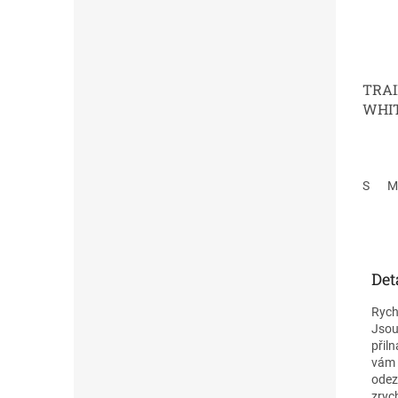
TRAI
WHI
S
M
Det
Rych
Jsou
přil
vám 
odez
zryc