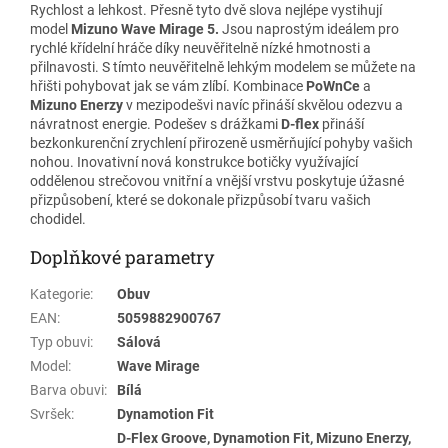
Rychlost a lehkost. Přesně tyto dvě slova nejlépe vystihují
model
Mizuno Wave Mirage 5.
Jsou naprostým ideálem pro
rychlé křídelní hráče díky neuvěřitelně nízké hmotnosti a
přilnavosti. S tímto neuvěřitelně lehkým modelem se můžete na
hřišti pohybovat jak se vám zlíbí. Kombinace
PoWnCe
a
Mizuno Enerzy
v mezipodešvi navíc přináší skvělou odezvu a
návratnost energie. Podešev s drážkami
D-flex
přináší
bezkonkurenční zrychlení přirozeně usměrňující pohyby vašich
nohou. Inovativní nová konstrukce botičky využívající
oddělenou strečovou vnitřní a vnější vrstvu poskytuje úžasné
přizpůsobení, které se dokonale přizpůsobí tvaru vašich
chodidel.
Doplňkové parametry
Kategorie
:
Obuv
EAN
:
5059882900767
Typ obuvi
:
Sálová
Model
:
Wave Mirage
Barva obuvi
:
Bílá
Svršek
:
Dynamotion Fit
D-Flex Groove, Dynamotion Fit, Mizuno Enerzy,