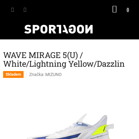
Přejít
NÁKU
na
obsah
KOŠÍK
WAVE MIRAGE 5(U) /
White/Lightning Yellow/Dazzlin
Značka:
MIZUNO
Skladem