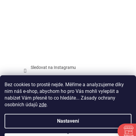
Sledovat na Instagramu
Facebook
Bez cookies to prostě nejde. Měříme a analyzujeme díky
nim náš e-shop, abychom ho pro Vás mohli vylepšit a
nabízet Vám přesně to co hledáte... Zásady ochrany
osobních údajů
zde
.
Vytvořil Shoptet
Nastavení
Copyright 2026
SPORTAGON.CZ
. Všechna práva vyhrazena.