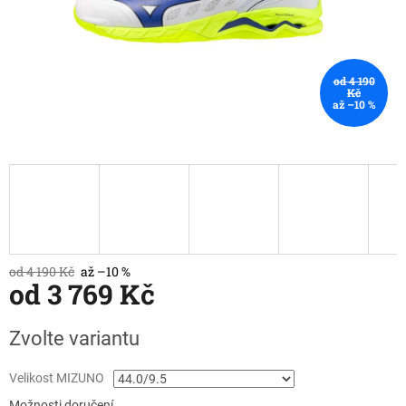
od 4 190
Kč
až –10 %
od 4 190 Kč
až –10 %
od
3 769 Kč
Měrná
Zvolte variantu
cena:
Velikost MIZUNO
Možnosti doručení