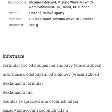
Technologie
:
Mizuno Intercool, Mizuno Wave, PoWnCe,
RemovableINSOCK, U4iCX, XG rubber
Určení
:
Házená, sálové sporty
Podešev
:
D-Flex Groove, Mizuno Wave, XG Rubber
Hmotnost
:
305 g
Z
á
p
a
Informace
t
Formulář pro odstoupení od smlouvy (vrácení zboží)
í
Informace o odstoupení od smlouvy (vrácení zboží)
Reklamační formulář
Reklamační řád
Souhlas se zpracováním osobních údajů
Zásady zpracování osobních údajů