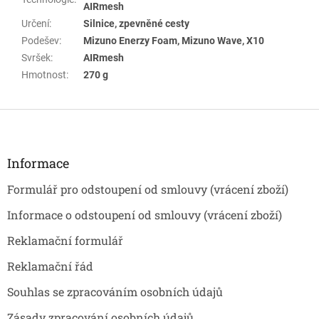
AIRmesh
Určení
:
Silnice, zpevněné cesty
Podešev
:
Mizuno Enerzy Foam, Mizuno Wave, X10
Svršek
:
AIRmesh
Hmotnost
:
270 g
Z
á
p
a
Informace
t
Formulář pro odstoupení od smlouvy (vrácení zboží)
í
Informace o odstoupení od smlouvy (vrácení zboží)
Reklamační formulář
Reklamační řád
Souhlas se zpracováním osobních údajů
Zásady zpracování osobních údajů