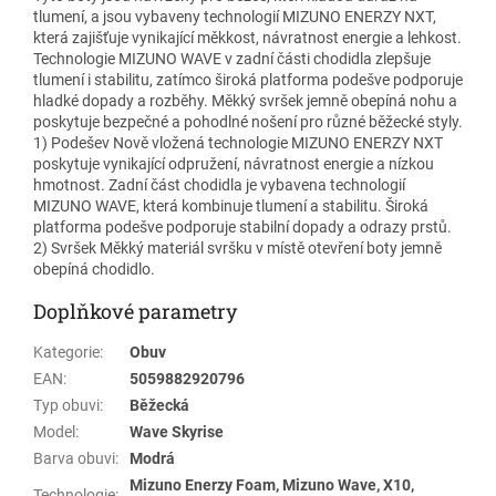
tlumení, a jsou vybaveny technologií MIZUNO ENERZY NXT,
která zajišťuje vynikající měkkost, návratnost energie a lehkost.
Technologie MIZUNO WAVE v zadní části chodidla zlepšuje
tlumení i stabilitu, zatímco široká platforma podešve podporuje
hladké dopady a rozběhy. Měkký svršek jemně obepíná nohu a
poskytuje bezpečné a pohodlné nošení pro různé běžecké styly.
1) Podešev Nově vložená technologie MIZUNO ENERZY NXT
poskytuje vynikající odpružení, návratnost energie a nízkou
hmotnost. Zadní část chodidla je vybavena technologií
MIZUNO WAVE, která kombinuje tlumení a stabilitu. Široká
platforma podešve podporuje stabilní dopady a odrazy prstů.
2) Svršek Měkký materiál svršku v místě otevření boty jemně
obepíná chodidlo.
Doplňkové parametry
Kategorie
:
Obuv
EAN
:
5059882920796
Typ obuvi
:
Běžecká
Model
:
Wave Skyrise
Barva obuvi
:
Modrá
Mizuno Enerzy Foam, Mizuno Wave, X10,
Technologie
: