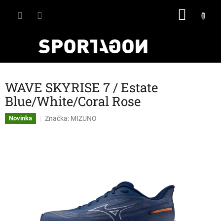
Přejít
NÁKU
na
obsah
KOŠÍK
WAVE SKYRISE 7 / Estate
Blue/White/Coral Rose
Značka:
MIZUNO
Novinka