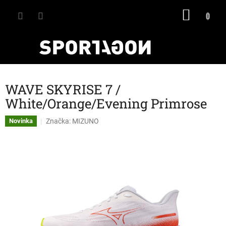
Přejít
NÁKU
na
obsah
KOŠÍK
WAVE SKYRISE 7 /
White/Orange/Evening Primrose
Značka:
MIZUNO
Novinka