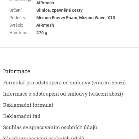
AIRmesh
Určení
:
Silnice, zpevněné cesty
Podešev
:
Mizuno Enerzy Foam, Mizuno Wave, X10
Svršek
:
AIRmesh
Hmotnost
:
270 g
Z
á
p
a
Informace
t
Formulář pro odstoupení od smlouvy (vrácení zboží)
í
Informace o odstoupení od smlouvy (vrácení zboží)
Reklamační formulář
Reklamační řád
Souhlas se zpracováním osobních údajů
Zásady zpracování osobních údajů