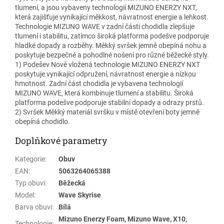
tlumení, a jsou vybaveny technologií MIZUNO ENERZY NXT,
která zajišťuje vynikající měkkost, návratnost energie a lehkost.
Technologie MIZUNO WAVE v zadní části chodidla zlepšuje
tlumení i stabilitu, zatímco široká platforma podešve podporuje
hladké dopady a rozběhy. Měkký svršek jemně obepíná nohu a
poskytuje bezpečné a pohodlné nošení pro různé běžecké styly.
1) Podešev Nově vložená technologie MIZUNO ENERZY NXT
poskytuje vynikající odpružení, návratnost energie a nízkou
hmotnost. Zadní část chodidla je vybavena technologií
MIZUNO WAVE, která kombinuje tlumení a stabilitu. Široká
platforma podešve podporuje stabilní dopady a odrazy prstů.
2) Svršek Měkký materiál svršku v místě otevření boty jemně
obepíná chodidlo.
Doplňkové parametry
Kategorie
:
Obuv
EAN
:
5063264065388
Typ obuvi
:
Běžecká
Model
:
Wave Skyrise
Barva obuvi
:
Bílá
Mizuno Enerzy Foam, Mizuno Wave, X10,
Technologie
: