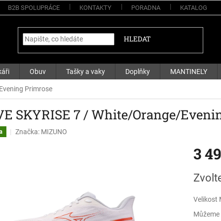
B2B SPOLUPRÁCE
KONTAKTY
PORADNA
KATALOG
HLEDAT
áři
Obuv
Tašky a vaky
Doplňky
MANTINELY
Evening Primrose
E SKYRISE 7 / White/Orange/Evenin
Značka:
MIZUNO
a
3 4
Měrná
Zvolt
cena:
Velikost
Můžeme d