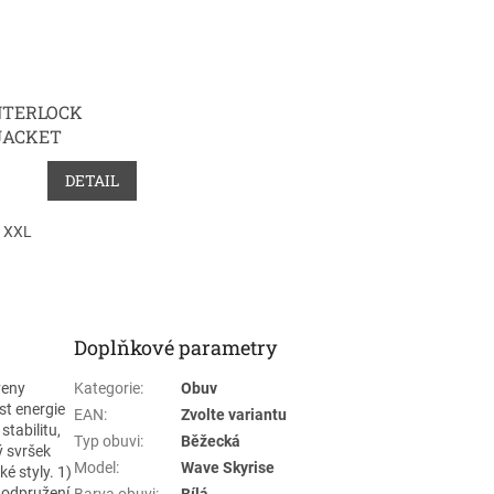
NTERLOCK
JACKET
DETAIL
XXL
Doplňkové parametry
veny
Kategorie
:
Obuv
st energie
EAN
:
Zvolte variantu
tabilitu,
Typ obuvi
:
Běžecká
ý svršek
Model
:
Wave Skyrise
é styly. 1)
odpružení,
Barva obuvi
:
Bílá