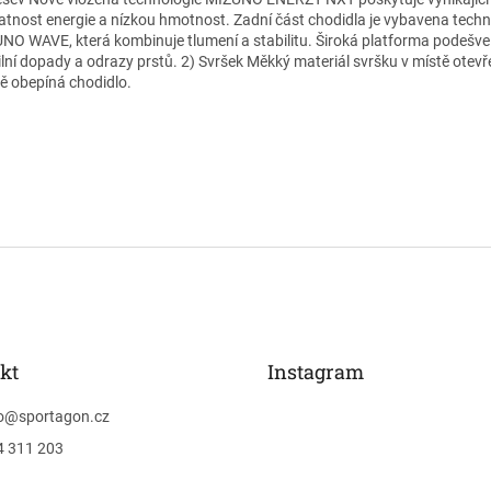
atnost energie a nízkou hmotnost. Zadní část chodidla je vybavena techn
NO WAVE, která kombinuje tlumení a stabilitu. Široká platforma podešv
ilní dopady a odrazy prstů. 2) Svršek Měkký materiál svršku v místě otevř
ě obepíná chodidlo.
kt
Instagram
o
@
sportagon.cz
4 311 203