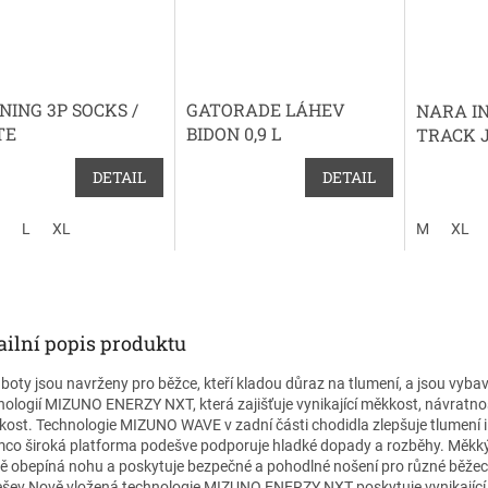
NING 3P SOCKS /
GATORADE LÁHEV
NARA I
TE
BIDON 0,9 L
TRACK 
DETAIL
DETAIL
L
XL
M
XL
ailní popis produktu
 boty jsou navrženy pro běžce, kteří kladou důraz na tlumení, a jsou vyba
nologií MIZUNO ENERZY NXT, která zajišťuje vynikající měkkost, návratno
hkost. Technologie MIZUNO WAVE v zadní části chodidla zlepšuje tlumení i s
mco široká platforma podešve podporuje hladké dopady a rozběhy. Měkk
ě obepíná nohu a poskytuje bezpečné a pohodlné nošení pro různé běžeck
šev Nově vložená technologie MIZUNO ENERZY NXT poskytuje vynikající 