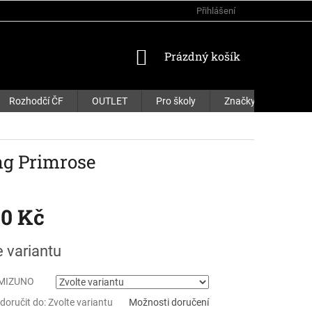
Přihlášení
NÁKUPNÍ
Prázdný košík
KOŠÍK
Rozhodčí ČF
OUTLET
Pro školy
Značky
g Primrose
90 Kč
e variantu
 MIZUNO
oručit do:
Zvolte variantu
Možnosti doručení