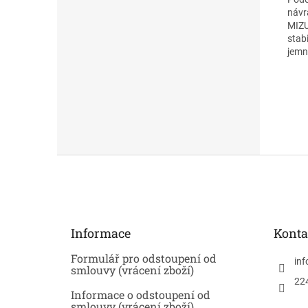
návr
MIZU
stab
jemn
Z
á
p
a
t
Informace
Konta
í
Formulář pro odstoupení od
inf
smlouvy (vrácení zboží)
22
Informace o odstoupení od
smlouvy (vrácení zboží)