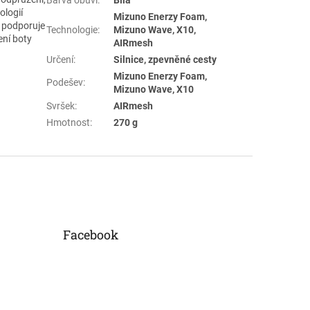
ologií
Mizuno Enerzy Foam,
e podporuje
Technologie
:
Mizuno Wave, X10,
ení boty
AIRmesh
Určení
:
Silnice, zpevněné cesty
Mizuno Enerzy Foam,
Podešev
:
Mizuno Wave, X10
Svršek
:
AIRmesh
Hmotnost
:
270 g
Facebook