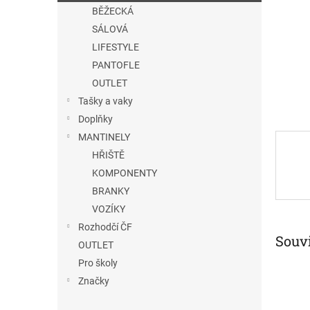
n
BĚŽECKÁ
e
SÁLOVÁ
l
LIFESTYLE
PANTOFLE
OUTLET
Tašky a vaky
Doplňky
MANTINELY
HŘIŠTĚ
KOMPONENTY
BRANKY
VOZÍKY
Rozhodčí ČF
Souvi
OUTLET
Pro školy
Značky