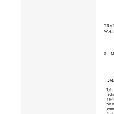
TRAI
WHI
S
M
Det
Tyto
tech
a le
zatí
jemn
Pode