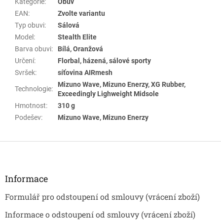
Kategorie
:
Obuv
EAN
:
Zvolte variantu
Typ obuvi
:
Sálová
Model
:
Stealth Elite
Barva obuvi
:
Bílá, Oranžová
Určení
:
Florbal, házená, sálové sporty
Svršek
:
síťovina AIRmesh
Mizuno Wave, Mizuno Enerzy, XG Rubber,
Technologie
:
Exceedingly Lighweight Midsole
Hmotnost
:
310 g
Podešev
:
Mizuno Wave, Mizuno Enerzy
Z
á
p
a
Informace
t
Formulář pro odstoupení od smlouvy (vrácení zboží)
í
Informace o odstoupení od smlouvy (vrácení zboží)