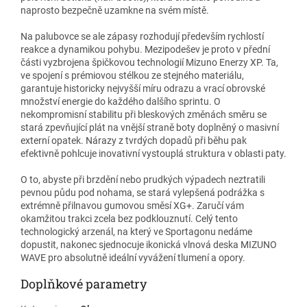
naprosto bezpečně uzamkne na svém místě.
Na palubovce se ale zápasy rozhodují především rychlostí
reakce a dynamikou pohybu. Mezipodešev je proto v přední
části vyzbrojena špičkovou technologií Mizuno Enerzy XP. Ta,
ve spojení s prémiovou stélkou ze stejného materiálu,
garantuje historicky nejvyšší míru odrazu a vrací obrovské
množství energie do každého dalšího sprintu. O
nekompromisní stabilitu při bleskových změnách směru se
stará zpevňující plát na vnější straně boty doplněný o masivní
externí opatek. Nárazy z tvrdých dopadů při běhu pak
efektivně pohlcuje inovativní vystouplá struktura v oblasti paty.
O to, abyste při brzdění nebo prudkých výpadech neztratili
pevnou půdu pod nohama, se stará vylepšená podrážka s
extrémně přilnavou gumovou směsí XG+. Zaručí vám
okamžitou trakci zcela bez podklouznutí. Celý tento
technologický arzenál, na který ve Sportagonu nedáme
dopustit, nakonec sjednocuje ikonická vlnová deska MIZUNO
WAVE pro absolutně ideální vyvážení tlumení a opory.
Doplňkové parametry