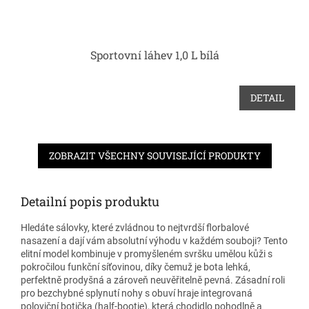
Sportovní láhev 1,0 L bílá
DETAIL
ZOBRAZIT VŠECHNY SOUVISEJÍCÍ PRODUKTY
Detailní popis produktu
Hledáte sálovky, které zvládnou to nejtvrdší florbalové
nasazení a dají vám absolutní výhodu v každém souboji? Tento
elitní model kombinuje v promyšleném svršku umělou kůži s
pokročilou funkční síťovinou, díky čemuž je bota lehká,
perfektně prodyšná a zároveň neuvěřitelně pevná. Zásadní roli
pro bezchybné splynutí nohy s obuví hraje integrovaná
poloviční botička (half-bootie), která chodidlo pohodlně a