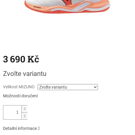
3 690 Kč
Měrná
Zvolte variantu
cena:
Velikost MIZUNO
Možnosti doručení
Detailní informace