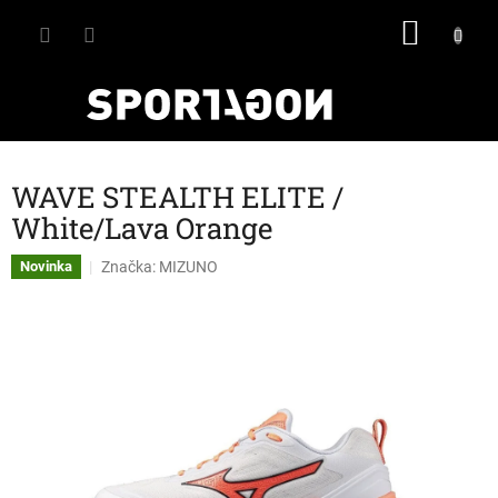
Přejít
NÁKU
na
obsah
KOŠÍK
WAVE STEALTH ELITE /
White/Lava Orange
Značka:
MIZUNO
Novinka