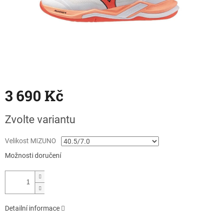
3 690 Kč
Měrná
Zvolte variantu
cena:
Velikost MIZUNO
Možnosti doručení
Detailní informace