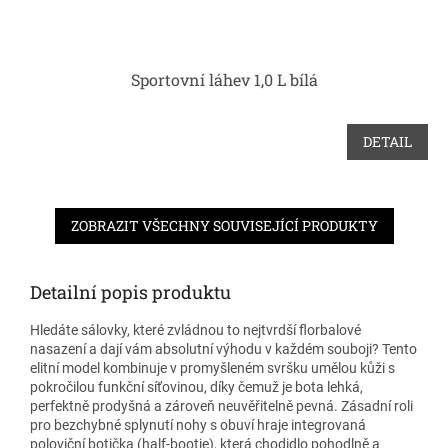
Sportovní láhev 1,0 L bílá
DETAIL
ZOBRAZIT VŠECHNY SOUVISEJÍCÍ PRODUKTY
Detailní popis produktu
Hledáte sálovky, které zvládnou to nejtvrdší florbalové
nasazení a dají vám absolutní výhodu v každém souboji? Tento
elitní model kombinuje v promyšleném svršku umělou kůži s
pokročilou funkční síťovinou, díky čemuž je bota lehká,
perfektně prodyšná a zároveň neuvěřitelně pevná. Zásadní roli
pro bezchybné splynutí nohy s obuví hraje integrovaná
poloviční botička (half-bootie), která chodidlo pohodlně a