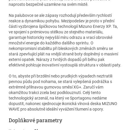
naprosto bezpečně uzamkne na svém místě.
Na palubovce se ale zápasy rozhodují především rychlostí
reakce a dynamikou pohybu. Mezipodešev je proto v přední
části vyzbrojena špičkovou technologií Mizuno Enerzy XP. Ta,
ve spojení s prémiovou stélkou ze stejného materiálu,
garantuje historicky nejvyšší míru odrazu a vrací obrovské
množství energie do každého dalšího sprintu. O
nekompromisní stabilitu při bleskových změnách směru se
stará zpevňující plát na vnější straně boty doplněný o masivní
externí opatek. Nárazy z tvrdých dopadů při běhu pak
efektivně pohlcuje inovativní vystouplá struktura v oblasti paty.
O to, abyste při brzdění nebo prudkých výpadech neztratili
pevnou půdu pod nohama, se stará vylepšená podrážka s
extrémně přilnavou gumovou směsí XG+. Zaručí vám
okamžitou trakci zcela bez podklouznutí. Celý tento
technologický arzenál, na který ve Sportagonu nedáme
dopustit, nakonec sjednocuje ikonická vlnová deska MIZUNO
WAVE pro absolutně ideální vyvážení tlumení a opory.
Doplňkové parametry