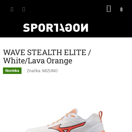
Přejít
NÁKU
na
obsah
KOŠÍK
WAVE STEALTH ELITE /
White/Lava Orange
Značka:
MIZUNO
Novinka