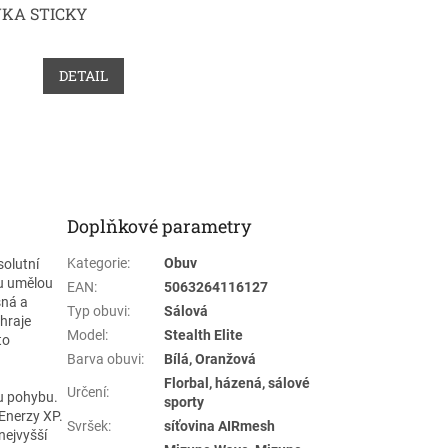
KA STICKY
DETAIL
Doplňkové parametry
Kategorie
:
Obuv
solutní
ku umělou
EAN
:
5063264116127
šná a
Typ obuvi
:
Sálová
hraje
Model
:
Stealth Elite
to
Barva obuvi
:
Bílá, Oranžová
Florbal, házená, sálové
Určení
:
u pohybu.
sporty
 Enerzy XP.
Svršek
:
síťovina AIRmesh
nejvyšší