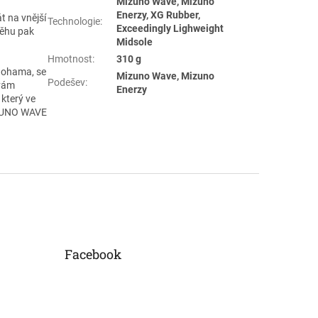
Mizuno Wave, Mizuno
Enerzy, XG Rubber,
t na vnější
Technologie
:
Exceedingly Lighweight
běhu pak
Midsole
Hmotnost
:
310 g
 nohama, se
Mizuno Wave, Mizuno
Podešev
:
 vám
Enerzy
 který ve
IZUNO WAVE
Facebook