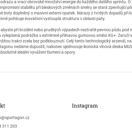
 odrazu a vrací obrovské množství energie do každého dalšího sprintu. O
mpromisní stabilitu při bleskových změnách směru se stará zpevňující plá
ně boty doplněný o masivní externí opatek. Nárazy z tvrdých dopadů při 
ivně pohlcuje inovativní vystouplá struktura v oblasti paty.
, abyste při brzdění nebo prudkých výpadech neztratili pevnou půdu pod
á vylepšená podrážka s extrémně přilnavou gumovou směsí XG+. Zaručí
žitou trakci zcela bez podklouznutí. Celý tento technologický arzenál, na
tagonu nedáme dopustit, nakonec sjednocuje ikonická vlnová deska M
absolutně ideální vyvážení tlumení a opory.
kt
Instagram
o
@
sportagon.cz
4 311 203