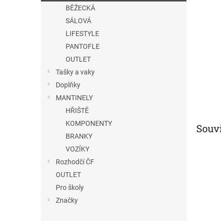
n
BĚŽECKÁ
e
SÁLOVÁ
l
LIFESTYLE
PANTOFLE
OUTLET
Tašky a vaky
Doplňky
MANTINELY
HŘIŠTĚ
KOMPONENTY
Souvi
BRANKY
VOZÍKY
Rozhodčí ČF
OUTLET
Pro školy
Značky