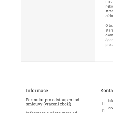
míru
neko
stra
efekt
O to
star
okam
Spor
pro 
Z
á
p
a
t
Informace
Konta
í
Formulář pro odstoupení od
inf
smlouvy (vrácení zboží)
22
Informace o odstoupení od