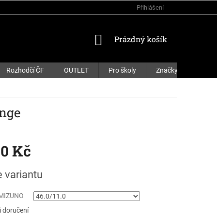
Přihlášení
NÁKUPNÍ
Prázdný košík
KOŠÍK
Rozhodčí ČF
OUTLET
Pro školy
Značky
nge
90 Kč
e variantu
 MIZUNO
 doručení