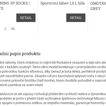
NING 3P SOCKS /
Sportovní láhev 1,0 L bílá
OMOTÁV
TE
GREY
DETAIL
DETAIL
L
XL
ailní popis produktu
áte sálovky, které zvládnou to nejtvrdší florbalové nasazení a dají vám ab
du v každém souboji? Tento elitní model kombinuje v promyšleném svrš
 s pokročilou funkční síťovinou, díky čemuž je bota lehká, perfektně prody
veň neuvěřitelně pevná. Zásadní roli pro bezchybné splynutí nohy s obuví 
grovaná poloviční botička (half-bootie), která chodidlo pohodlně a napros
ečně uzamkne na svém místě.
alubovce se ale zápasy rozhodují především rychlostí reakce a dynamiko
podešev je proto v přední části vyzbrojena špičkovou technologií Mizuno
ve spojení s prémiovou stélkou ze stejného materiálu, garantuje historicky 