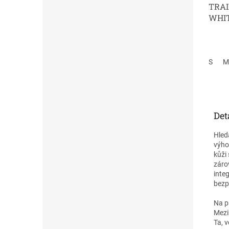
TRAI
WHI
S
M
Det
Hled
výho
kůži
záro
inte
bezp
Na p
Mezi
Ta, 