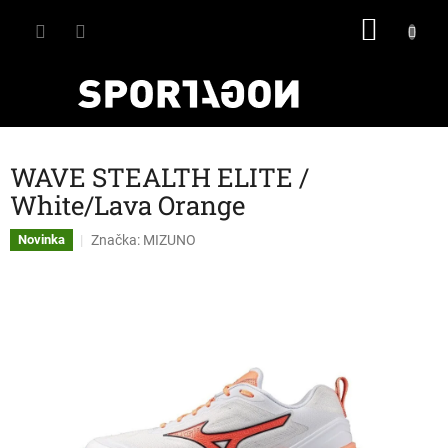
Přejít
NÁKU
na
obsah
KOŠÍK
WAVE STEALTH ELITE /
White/Lava Orange
Značka:
MIZUNO
Novinka