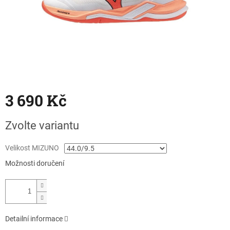
3 690 Kč
Měrná
Zvolte variantu
cena:
Velikost MIZUNO
Možnosti doručení
Detailní informace