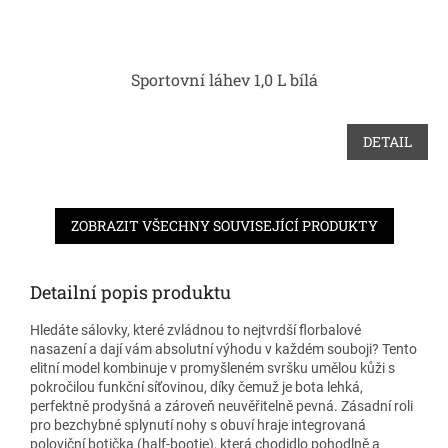
Sportovní láhev 1,0 L bílá
DETAIL
ZOBRAZIT VŠECHNY SOUVISEJÍCÍ PRODUKTY
Detailní popis produktu
Hledáte sálovky, které zvládnou to nejtvrdší florbalové
nasazení a dají vám absolutní výhodu v každém souboji? Tento
elitní model kombinuje v promyšleném svršku umělou kůži s
pokročilou funkční síťovinou, díky čemuž je bota lehká,
perfektně prodyšná a zároveň neuvěřitelně pevná. Zásadní roli
pro bezchybné splynutí nohy s obuví hraje integrovaná
poloviční botička (half-bootie), která chodidlo pohodlně a