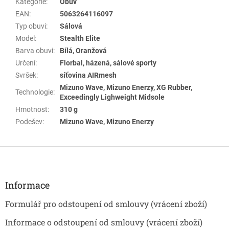
Kategorie
:
Obuv
EAN
:
5063264116097
Typ obuvi
:
Sálová
Model
:
Stealth Elite
Barva obuvi
:
Bílá, Oranžová
Určení
:
Florbal, házená, sálové sporty
Svršek
:
síťovina AIRmesh
Mizuno Wave, Mizuno Enerzy, XG Rubber,
Technologie
:
Exceedingly Lighweight Midsole
Hmotnost
:
310 g
Podešev
:
Mizuno Wave, Mizuno Enerzy
Z
á
p
a
Informace
t
Formulář pro odstoupení od smlouvy (vrácení zboží)
í
Informace o odstoupení od smlouvy (vrácení zboží)