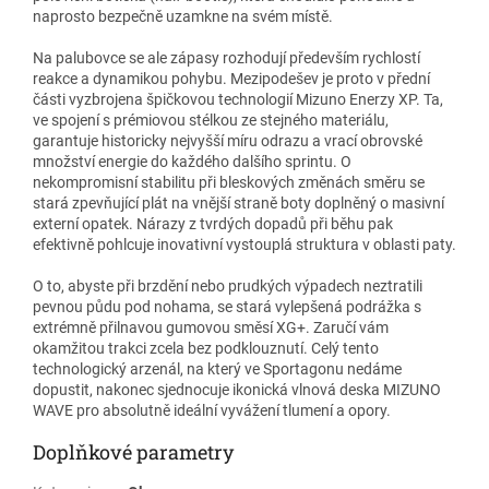
naprosto bezpečně uzamkne na svém místě.
Na palubovce se ale zápasy rozhodují především rychlostí
reakce a dynamikou pohybu. Mezipodešev je proto v přední
části vyzbrojena špičkovou technologií Mizuno Enerzy XP. Ta,
ve spojení s prémiovou stélkou ze stejného materiálu,
garantuje historicky nejvyšší míru odrazu a vrací obrovské
množství energie do každého dalšího sprintu. O
nekompromisní stabilitu při bleskových změnách směru se
stará zpevňující plát na vnější straně boty doplněný o masivní
externí opatek. Nárazy z tvrdých dopadů při běhu pak
efektivně pohlcuje inovativní vystouplá struktura v oblasti paty.
O to, abyste při brzdění nebo prudkých výpadech neztratili
pevnou půdu pod nohama, se stará vylepšená podrážka s
extrémně přilnavou gumovou směsí XG+. Zaručí vám
okamžitou trakci zcela bez podklouznutí. Celý tento
technologický arzenál, na který ve Sportagonu nedáme
dopustit, nakonec sjednocuje ikonická vlnová deska MIZUNO
WAVE pro absolutně ideální vyvážení tlumení a opory.
Doplňkové parametry